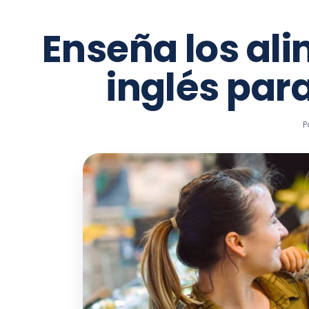
Enseña los al
inglés par
P