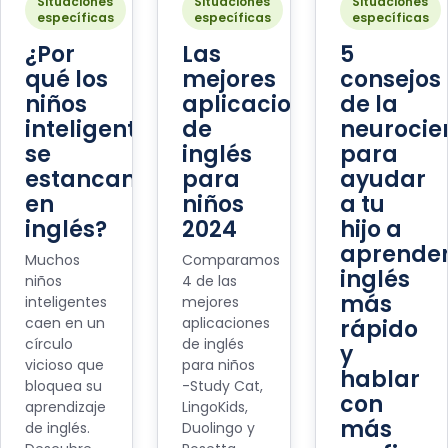
Situaciones
Situaciones
Situaciones
específicas
específicas
específicas
¿Por
Las
5
qué los
mejores
consejos
niños
aplicaciones
de la
inteligentes
de
neurocie
se
inglés
para
estancan
para
ayudar
en
niños
a tu
inglés?
2024
hijo a
aprende
Muchos
Comparamos
inglés
niños
4 de las
más
inteligentes
mejores
caen en un
aplicaciones
rápido
círculo
de inglés
y
vicioso que
para niños
hablar
bloquea su
-Study Cat,
con
aprendizaje
LingoKids,
más
de inglés.
Duolingo y