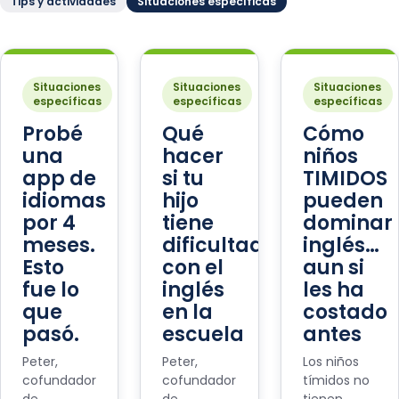
Tips y actividades
Situaciones específicas
Situaciones
Situaciones
Situaciones
específicas
específicas
específicas
Probé
Qué
Cómo
una
hacer
niños
app de
si tu
TIMIDOS
idiomas
hijo
pueden
por 4
tiene
dominar
meses.
dificultades
inglés…
Esto
con el
aun si
fue lo
inglés
les ha
que
en la
costado
pasó.
escuela
antes
Peter,
Peter,
Los niños
cofundador
cofundador
tímidos no