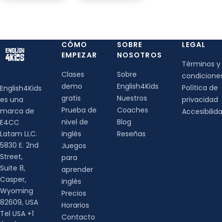
CÓMO
SOBRE
LEGAL
EMPEZAR
NOSOTROS
Términos y
Clases
Sobre
condicione
demo
English4Kids
Política de
English4Kids
gratis
Nuestros
es una
privacidad
Prueba de
Coaches
marca de
Accesibilid
nivel de
Blog
E4CC
Latam LLC.
inglés
Reseñas
5830 E. 2nd
Juegos
Street,
para
Suite 8,
aprender
Casper,
inglés
Wyoming
Precios
82609, USA
Horarios
Tel USA +1
Contacto