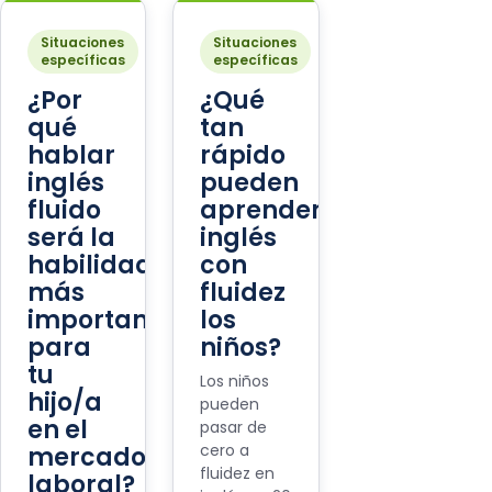
Situaciones
Situaciones
específicas
específicas
¿Por
¿Qué
qué
tan
hablar
rápido
inglés
pueden
fluido
aprender
será la
inglés
habilidad
con
más
fluidez
importante
los
para
niños?
tu
Los niños
hijo/a
pueden
en el
pasar de
cero a
mercado
fluidez en
laboral?