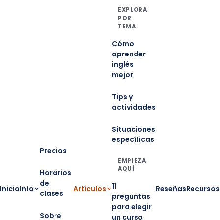
EXPLORA
POR
TEMA
Cómo
aprender
inglés
mejor
Tips y
actividades
Situaciones
específicas
Precios
EMPIEZA
AQUÍ
Horarios
de
11
Inicio
Info
Artículos
Reseñas
Recursos
clases
preguntas
para elegir
Sobre
un curso