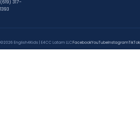
(619) 317-
1393
©2026 English4Kids | E4CC Latam LLC
Facebook
YouTube
Instagram
TikTok