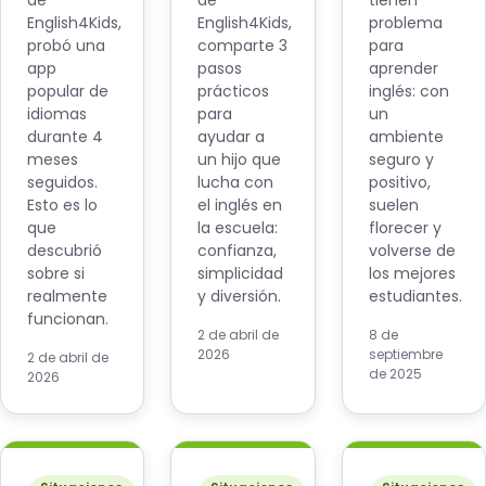
de
de
tienen
English4Kids,
English4Kids,
problema
probó una
comparte 3
para
app
pasos
aprender
popular de
prácticos
inglés: con
idiomas
para
un
durante 4
ayudar a
ambiente
meses
un hijo que
seguro y
seguidos.
lucha con
positivo,
Esto es lo
el inglés en
suelen
que
la escuela:
florecer y
descubrió
confianza,
volverse de
sobre si
simplicidad
los mejores
realmente
y diversión.
estudiantes.
funcionan.
2 de abril de
8 de
2026
septiembre
2 de abril de
de 2025
2026