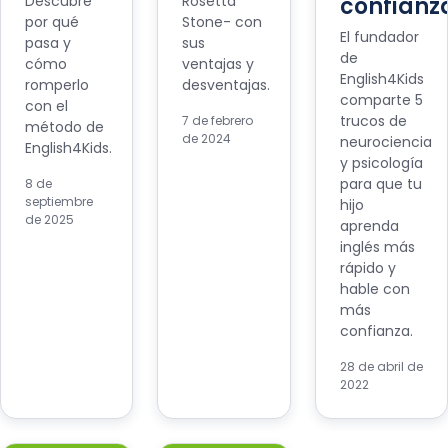
Descubre
Rosetta
confianz
por qué
Stone- con
El fundador
pasa y
sus
de
cómo
ventajas y
English4Kids
romperlo
desventajas.
comparte 5
con el
trucos de
7 de febrero
método de
de 2024
neurociencia
English4Kids.
y psicología
para que tu
8 de
septiembre
hijo
de 2025
aprenda
inglés más
rápido y
hable con
más
confianza.
28 de abril de
2022