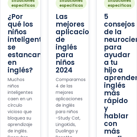
Situaciones
Situaciones
Situaciones
específicas
específicas
específicas
¿Por
Las
5
qué los
mejores
consejos
niños
aplicaciones
de la
inteligentes
de
neurocie
se
inglés
para
estancan
para
ayudar
en
niños
a tu
inglés?
2024
hijo a
aprende
Muchos
Comparamos
inglés
niños
4 de las
más
inteligentes
mejores
caen en un
aplicaciones
rápido
círculo
de inglés
y
vicioso que
para niños
hablar
bloquea su
-Study Cat,
con
aprendizaje
LingoKids,
más
de inglés.
Duolingo y