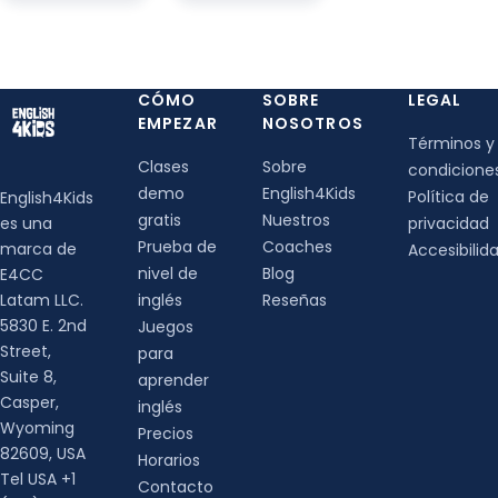
CÓMO
SOBRE
LEGAL
EMPEZAR
NOSOTROS
Términos y
Clases
Sobre
condicione
demo
English4Kids
Política de
English4Kids
gratis
Nuestros
es una
privacidad
Prueba de
Coaches
marca de
Accesibilid
nivel de
Blog
E4CC
Latam LLC.
inglés
Reseñas
5830 E. 2nd
Juegos
Street,
para
Suite 8,
aprender
Casper,
inglés
Wyoming
Precios
82609, USA
Horarios
Tel USA +1
Contacto