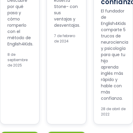
Descubre
Rosetta
confianz
por qué
Stone- con
El fundador
pasa y
sus
de
cómo
ventajas y
English4Kids
romperlo
desventajas.
comparte 5
con el
trucos de
7 de febrero
método de
de 2024
neurociencia
English4Kids.
y psicología
para que tu
8 de
septiembre
hijo
de 2025
aprenda
inglés más
rápido y
hable con
más
confianza.
28 de abril de
2022