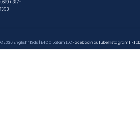
(619) 317-
1393
©2026 English4Kids | E4CC Latam LLC
Facebook
YouTube
Instagram
TikTok