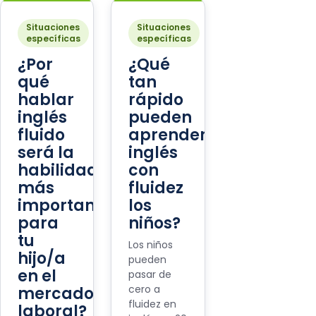
Situaciones
Situaciones
específicas
específicas
¿Por
¿Qué
qué
tan
hablar
rápido
inglés
pueden
fluido
aprender
será la
inglés
habilidad
con
más
fluidez
importante
los
para
niños?
tu
Los niños
hijo/a
pueden
en el
pasar de
cero a
mercado
fluidez en
laboral?