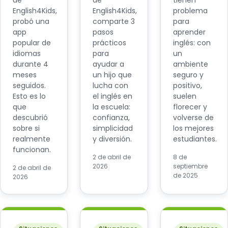
de
de
tienen
English4Kids,
English4Kids,
problema
probó una
comparte 3
para
app
pasos
aprender
popular de
prácticos
inglés: con
idiomas
para
un
durante 4
ayudar a
ambiente
meses
un hijo que
seguro y
seguidos.
lucha con
positivo,
Esto es lo
el inglés en
suelen
que
la escuela:
florecer y
descubrió
confianza,
volverse de
sobre si
simplicidad
los mejores
realmente
y diversión.
estudiantes.
funcionan.
2 de abril de
8 de
2026
septiembre
2 de abril de
de 2025
2026