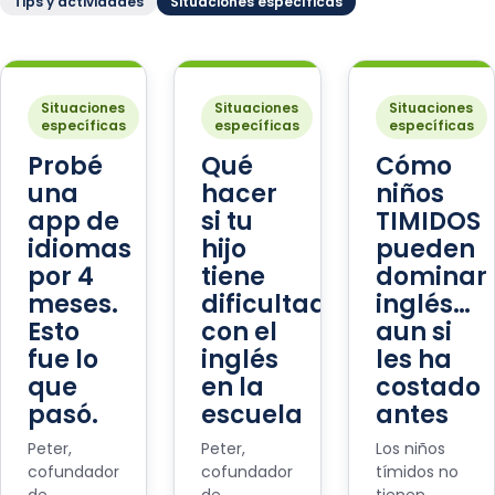
Tips y actividades
Situaciones específicas
Situaciones
Situaciones
Situaciones
específicas
específicas
específicas
Probé
Qué
Cómo
una
hacer
niños
app de
si tu
TIMIDOS
idiomas
hijo
pueden
por 4
tiene
dominar
meses.
dificultades
inglés…
Esto
con el
aun si
fue lo
inglés
les ha
que
en la
costado
pasó.
escuela
antes
Peter,
Peter,
Los niños
cofundador
cofundador
tímidos no