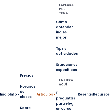
EXPLORA
POR
TEMA
Cómo
aprender
inglés
mejor
Tips y
actividades
Situaciones
específicas
Precios
EMPIEZA
AQUÍ
Horarios
de
11
Inicio
Info
Artículos
Reseñas
Recursos
clases
preguntas
para elegir
Sobre
un curso