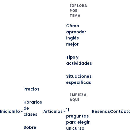
EXPLORA
POR
TEMA
Cómo
aprender
inglés
mejor
Tips y
actividades
Situaciones
específicas
Precios
EMPIEZA
AQUÍ
Horarios
de
11
Inicio
Info
Artículos
Reseñas
Contáct
clases
preguntas
para elegir
Sobre
un curso