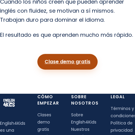
Cuando los niños creen que pueden aprender
inglés con fluidez, se motivan a sí mismos.
Trabajan duro para dominar el idioma.
El resultado es que aprenden mucho más rápido.
Clase demo gratis
CÓMO
SOBRE
LEGAL
EMPEZAR
NOSOTROS
Términos y
Clases
Sobre
condicione
demo
English4Kids
Política de
English4Kids
gratis
Nuestros
es una
privacidad