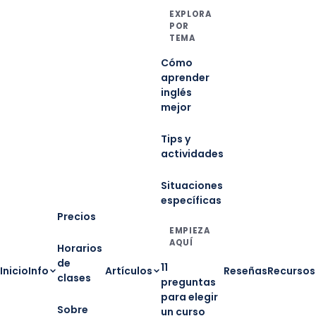
EXPLORA
POR
TEMA
Cómo
aprender
inglés
mejor
Tips y
actividades
Situaciones
específicas
Precios
EMPIEZA
AQUÍ
Horarios
de
11
Inicio
Info
Artículos
Reseñas
Recursos
clases
preguntas
para elegir
Sobre
un curso