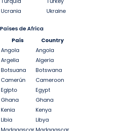
Turquía
Turkey
Ucrania
Ukraine
Países de Africa
País
Country
Angola
Angola
Argelia
Algeria
Botsuana
Botswana
Camerún
Cameroon
Egipto
Egypt
Ghana
Ghana
Kenia
Kenya
Libia
Libya
Madagascar
Madagascar