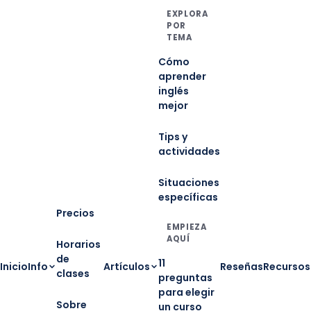
EXPLORA
POR
TEMA
Cómo
aprender
inglés
mejor
Tips y
actividades
Situaciones
específicas
Precios
EMPIEZA
AQUÍ
Horarios
de
11
Inicio
Info
Artículos
Reseñas
Recursos
clases
preguntas
para elegir
Sobre
un curso