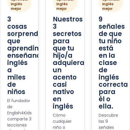
inglés
inglés
inglés
mejor
mejor
mejor
3
Nuestros
9
cosas
3
señales
sorprendentes
secretos
de que
que
para
tu niño
aprendimos
que tu
está
enseñando
hijo/a
en la
inglés
adquiera
clase
a
un
de
miles
acento
inglés
de
casi
correcta
niños
nativo
para
en
él o
El fundador
inglés
ella.
de
English4Kids
Cómo
Descubre
comparte 3
cualquier
las 9
lecciones
niño o
señales