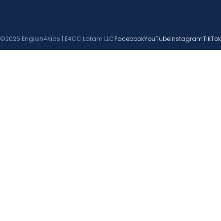
©2026 English4Kids | E4CC Latam LLC
Facebook
YouTube
Instagram
TikTok