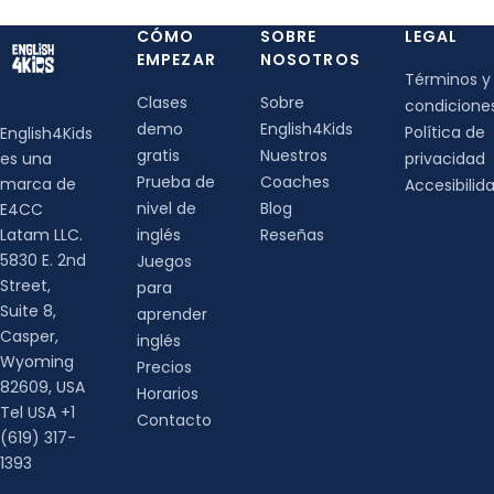
CÓMO
SOBRE
LEGAL
EMPEZAR
NOSOTROS
Términos y
Clases
Sobre
condicione
demo
English4Kids
Política de
English4Kids
gratis
Nuestros
es una
privacidad
Prueba de
Coaches
marca de
Accesibilid
nivel de
Blog
E4CC
Latam LLC.
inglés
Reseñas
5830 E. 2nd
Juegos
Street,
para
Suite 8,
aprender
Casper,
inglés
Wyoming
Precios
82609, USA
Horarios
Tel USA +1
Contacto
(619) 317-
1393