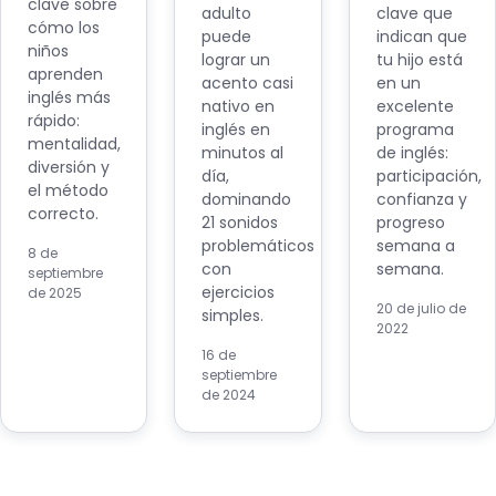
clave sobre
adulto
clave que
cómo los
puede
indican que
niños
lograr un
tu hijo está
aprenden
acento casi
en un
inglés más
nativo en
excelente
rápido:
inglés en
programa
mentalidad,
minutos al
de inglés:
diversión y
día,
participación,
el método
dominando
confianza y
correcto.
21 sonidos
progreso
problemáticos
semana a
8 de
con
semana.
septiembre
ejercicios
de 2025
20 de julio de
simples.
2022
16 de
septiembre
de 2024