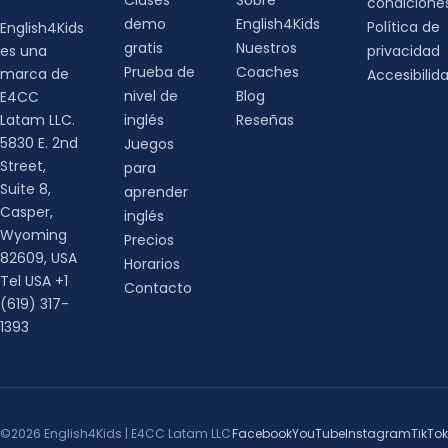
Clases
Sobre
condicione
demo
English4Kids
Política de
English4Kids
gratis
Nuestros
es una
privacidad
Prueba de
Coaches
marca de
Accesibilid
nivel de
Blog
E4CC
Latam LLC.
inglés
Reseñas
5830 E. 2nd
Juegos
Street,
para
Suite 8,
aprender
Casper,
inglés
Wyoming
Precios
82609, USA
Horarios
Tel USA +1
Contacto
(619) 317-
1393
©2026 English4Kids | E4CC Latam LLC
Facebook
YouTube
Instagram
TikTok