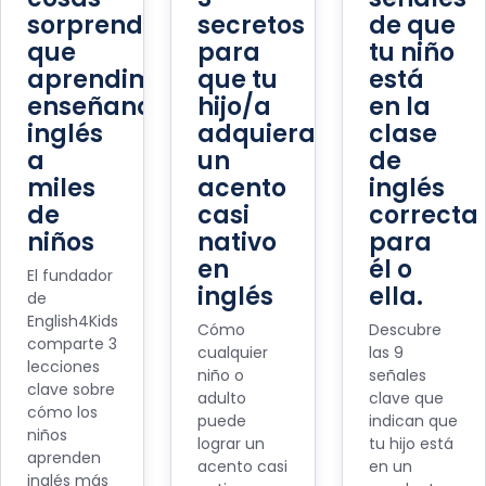
sorprendentes
secretos
de que
que
para
tu niño
aprendimos
que tu
está
enseñando
hijo/a
en la
inglés
adquiera
clase
a
un
de
miles
acento
inglés
de
casi
correcta
niños
nativo
para
en
él o
El fundador
inglés
ella.
de
English4Kids
Cómo
Descubre
comparte 3
cualquier
las 9
lecciones
niño o
señales
clave sobre
adulto
clave que
cómo los
puede
indican que
niños
lograr un
tu hijo está
aprenden
acento casi
en un
inglés más