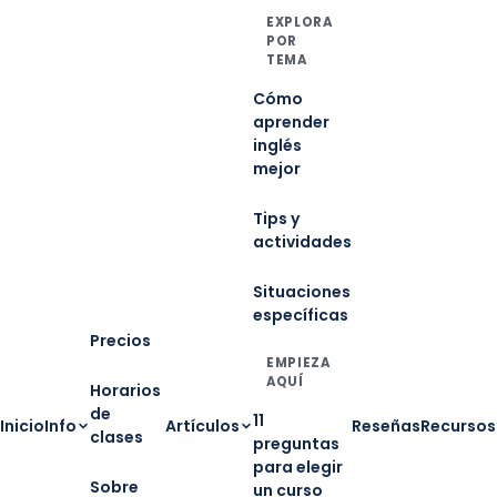
EXPLORA
POR
TEMA
Cómo
aprender
inglés
mejor
Tips y
actividades
Situaciones
específicas
Precios
EMPIEZA
AQUÍ
Horarios
de
11
Inicio
Info
Artículos
Reseñas
Recursos
clases
preguntas
para elegir
Sobre
un curso