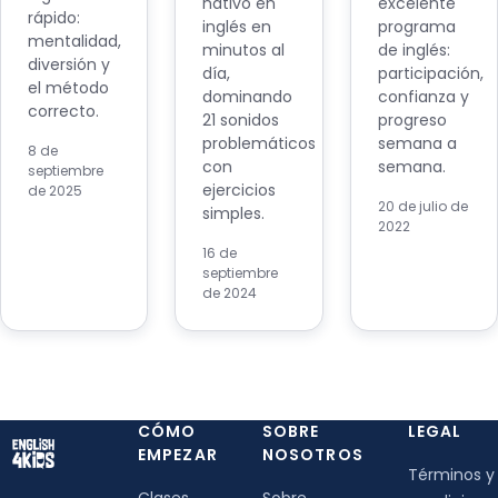
nativo en
excelente
rápido:
inglés en
programa
mentalidad,
minutos al
de inglés:
diversión y
día,
participación,
el método
dominando
confianza y
correcto.
21 sonidos
progreso
problemáticos
semana a
8 de
con
semana.
septiembre
ejercicios
de 2025
20 de julio de
simples.
2022
16 de
septiembre
de 2024
CÓMO
SOBRE
LEGAL
EMPEZAR
NOSOTROS
Términos y