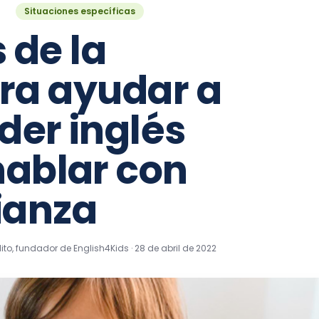
Situaciones específicas
 de la
ra ayudar a
nder inglés
hablar con
ianza
olito, fundador de English4Kids ·
28 de abril de 2022