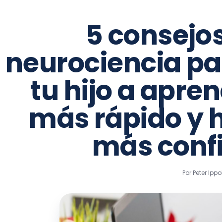
5 consejos
neurociencia pa
tu hijo a apre
más rápido y 
más conf
Por Peter Ipp