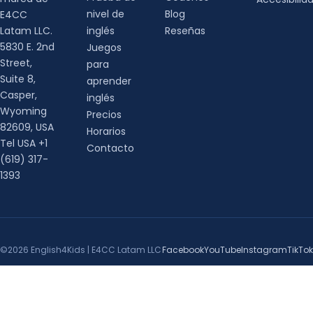
nivel de
Blog
E4CC
Latam LLC.
inglés
Reseñas
5830 E. 2nd
Juegos
Street,
para
Suite 8,
aprender
Casper,
inglés
Wyoming
Precios
82609, USA
Horarios
Tel USA +1
Contacto
(619) 317-
1393
©2026 English4Kids | E4CC Latam LLC
Facebook
YouTube
Instagram
TikTok