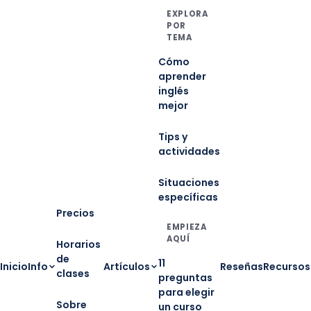
EXPLORA
POR
TEMA
Cómo
aprender
inglés
mejor
Tips y
actividades
Situaciones
específicas
Precios
EMPIEZA
AQUÍ
Horarios
de
11
Inicio
Info
Artículos
Reseñas
Recursos
clases
preguntas
para elegir
Sobre
un curso