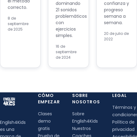
el método
dominando
confianza y
correcto.
21 sonidos
progreso
problemáticos
semana a
8 de
con
semana.
septiembre
ejercicios
de 2025
20 de julio de
simples.
2022
16 de
septiembre
de 2024
CÓMO
SOBRE
LEGAL
EMPEZAR
NOSOTROS
Términos y
Clases
Sobre
condicione
demo
English4Kids
Política de
English4Kids
gratis
Nuestros
es una
privacidad
Prueba de
Coaches
marca de
Accesibilid