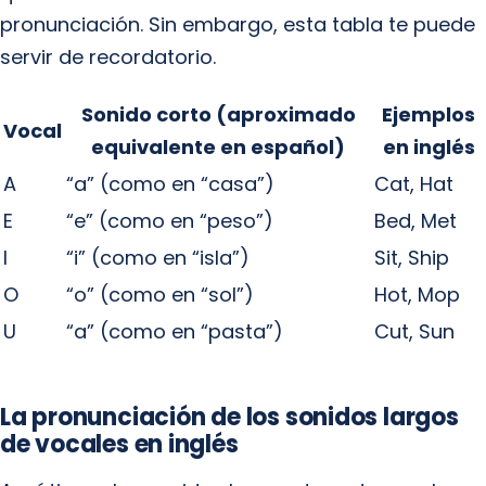
pronunciación. Sin embargo, esta tabla te puede
servir de recordatorio.
Sonido corto (aproximado
Ejemplos
Vocal
equivalente en español)
en inglés
A
“a” (como en “casa”)
Cat, Hat
E
“e” (como en “peso”)
Bed, Met
I
“i” (como en “isla”)
Sit, Ship
O
“o” (como en “sol”)
Hot, Mop
U
“a” (como en “pasta”)
Cut, Sun
La pronunciación de los sonidos largos
de vocales en inglés