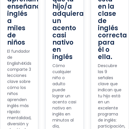
enseñando
hijo/a
en la
inglés
adquiera
clase
a
un
de
miles
acento
inglés
de
casi
correcta
niños
nativo
para
en
él o
El fundador
inglés
ella.
de
English4Kids
Cómo
Descubre
comparte 3
cualquier
las 9
lecciones
niño o
señales
clave sobre
adulto
clave que
cómo los
puede
indican que
niños
lograr un
tu hijo está
aprenden
acento casi
en un
inglés más
nativo en
excelente
rápido:
inglés en
programa
mentalidad,
minutos al
de inglés:
diversión y
día,
participación,