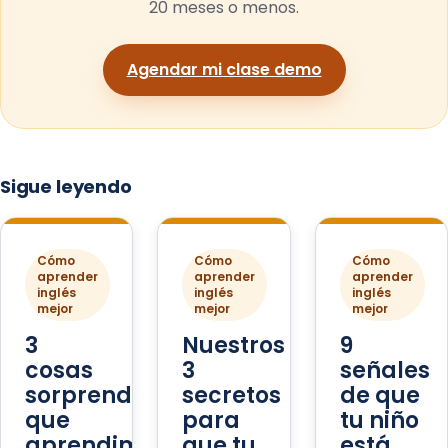
20 meses o menos.
Agendar mi clase demo
Sigue leyendo
Cómo
Cómo
Cómo
aprender
aprender
aprender
inglés
inglés
inglés
mejor
mejor
mejor
3
Nuestros
9
cosas
3
señales
sorprendentes
secretos
de que
que
para
tu niño
aprendimos
que tu
está