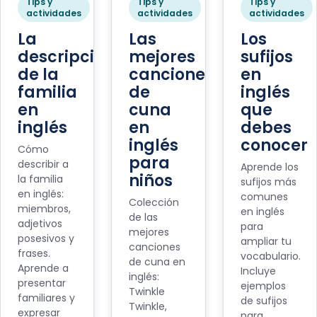
Tips y
Tips y
Tips y
actividades
actividades
actividades
La
Las
Los
descripción
mejores
sufijos
de la
canciones
en
familia
de
inglés
en
cuna
que
inglés
en
debes
inglés
conocer
Cómo
para
describir a
Aprende los
niños
la familia
sufijos más
en inglés:
comunes
Colección
miembros,
en inglés
de las
adjetivos
para
mejores
posesivos y
ampliar tu
canciones
frases.
vocabulario.
de cuna en
Aprende a
Incluye
inglés:
presentar
ejemplos
Twinkle
familiares y
de sufijos
Twinkle,
expresar
para