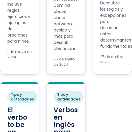
Descubre
Incluye
Domina
las reglas y
reglas,
above,
excepciones
ejercicios y
under,
para
ejemplos
between,
dominar
de
beside y
estos
oraciones
más para
determinantes
para niños.
describir
fundamentales
ubicaciones.
1 de mayo de
27 de abril de
2024
25 de enero
2023
de 2024
Tips y
Tips y
actividades
actividades
El
Verbos
verbo
en
to be
Inglés