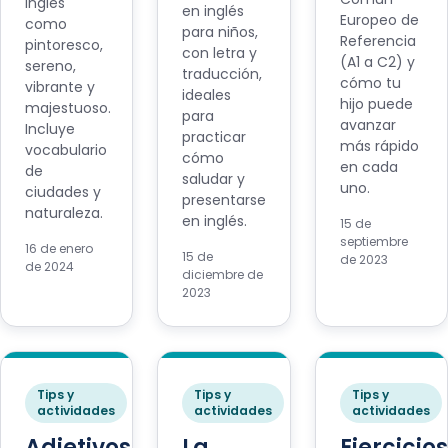
inglés
en inglés
Europeo de
como
para niños,
Referencia
pintoresco,
con letra y
(A1 a C2) y
sereno,
traducción,
cómo tu
vibrante y
ideales
hijo puede
majestuoso.
para
avanzar
Incluye
practicar
más rápido
vocabulario
cómo
en cada
de
saludar y
uno.
ciudades y
presentarse
naturaleza.
en inglés.
15 de
septiembre
16 de enero
15 de
de 2023
de 2024
diciembre de
2023
Tips y
Tips y
Tips y
actividades
actividades
actividades
Adjetivos
La
Ejercicios