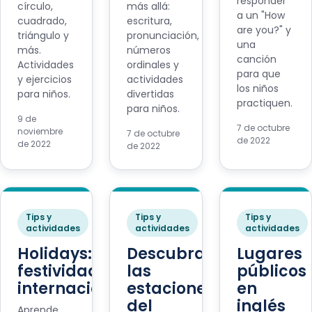
responder
círculo,
más allá:
a un "How
cuadrado,
escritura,
are you?" y
triángulo y
pronunciación,
una
más.
números
canción
Actividades
ordinales y
para que
y ejercicios
actividades
los niños
para niños.
divertidas
practiquen.
para niños.
9 de
7 de octubre
noviembre
7 de octubre
de 2022
de 2022
de 2022
Tips y
Tips y
Tips y
actividades
actividades
actividades
Holidays:
Descubramos
Lugares
festividades
las
públicos
internacionales
estaciones
en
del
inglés
Aprende