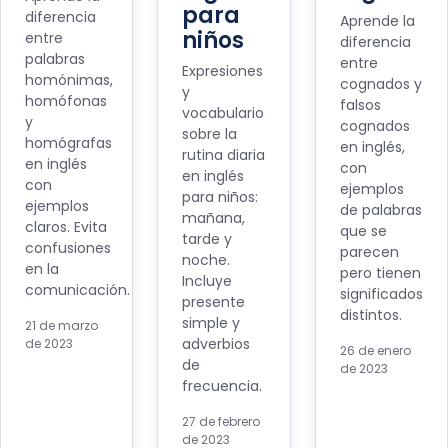
para
diferencia
Aprende la
niños
entre
diferencia
palabras
entre
Expresiones
homónimas,
cognados y
y
homófonas
falsos
vocabulario
y
cognados
sobre la
homógrafas
en inglés,
rutina diaria
en inglés
con
en inglés
con
ejemplos
para niños:
ejemplos
de palabras
mañana,
claros. Evita
que se
tarde y
confusiones
parecen
noche.
en la
pero tienen
Incluye
comunicación.
significados
presente
distintos.
simple y
21 de marzo
adverbios
de 2023
26 de enero
de
de 2023
frecuencia.
27 de febrero
de 2023