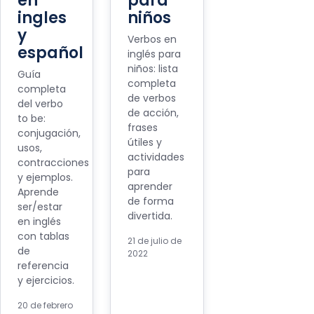
en
para
ingles
niños
y
Verbos en
español
inglés para
niños: lista
Guía
completa
completa
de verbos
del verbo
de acción,
to be:
frases
conjugación,
útiles y
usos,
actividades
contracciones
para
y ejemplos.
aprender
Aprende
de forma
ser/estar
divertida.
en inglés
con tablas
21 de julio de
de
2022
referencia
y ejercicios.
20 de febrero