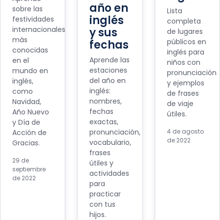
año en
sobre las
Lista
inglés
festividades
completa
internacionales
y sus
de lugares
más
públicos en
fechas
conocidas
inglés para
Aprende las
en el
niños con
estaciones
mundo en
pronunciación
del año en
inglés,
y ejemplos
inglés:
como
de frases
nombres,
Navidad,
de viaje
fechas
Año Nuevo
útiles.
exactas,
y Día de
pronunciación,
4 de agosto
Acción de
de 2022
vocabulario,
Gracias.
frases
29 de
útiles y
septiembre
actividades
de 2022
para
practicar
con tus
hijos.