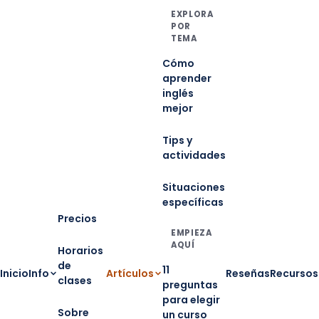
EXPLORA
POR
TEMA
Cómo
aprender
inglés
mejor
Tips y
actividades
Situaciones
específicas
Precios
EMPIEZA
AQUÍ
Horarios
de
11
Inicio
Info
Artículos
Reseñas
Recursos
clases
preguntas
para elegir
Sobre
un curso