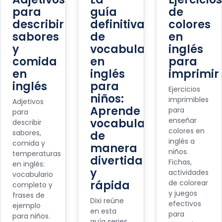
para
guía
de
describir
definitiva
colores
sabores
de
en
y
vocabulario
inglés
comida
en
para
en
inglés
imprimir
inglés
para
Ejercicios
niños:
imprimibles
Adjetivos
Aprende
para
para
enseñar
vocabulario
describir
colores en
sabores,
de
inglés a
comida y
manera
niños.
temperaturas
divertida
Fichas,
en inglés:
y
actividades
vocabulario
rápida
de colorear
completo y
y juegos
frases de
Dixi reúne
efectivos
ejemplo
en esta
para
para niños.
guía series