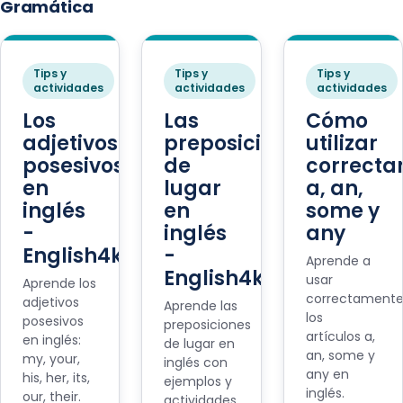
Gramática
Tips y
Tips y
Tips y
actividades
actividades
actividades
Los
Las
Cómo
adjetivos
preposiciones
utilizar
posesivos
de
correct
en
lugar
a, an,
inglés
en
some y
-
inglés
any
English4kids
-
Aprende a
English4kids
usar
Aprende los
correctament
adjetivos
Aprende las
los
posesivos
preposiciones
artículos a,
en inglés:
de lugar en
an, some y
my, your,
inglés con
any en
his, her, its,
ejemplos y
inglés.
our, their.
actividades.