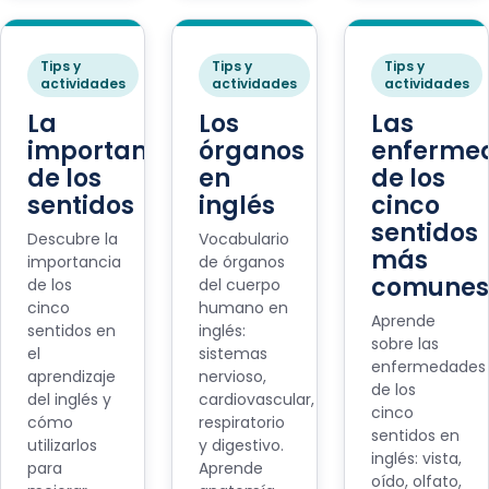
Tips y
Tips y
Tips y
actividades
actividades
actividades
La
Los
Las
importancia
órganos
enferme
de los
en
de los
sentidos
inglés
cinco
sentidos
Descubre la
Vocabulario
más
importancia
de órganos
comunes
de los
del cuerpo
cinco
humano en
Aprende
sentidos en
inglés:
sobre las
el
sistemas
enfermedades
aprendizaje
nervioso,
de los
del inglés y
cardiovascular,
cinco
cómo
respiratorio
sentidos en
utilizarlos
y digestivo.
inglés: vista,
para
Aprende
oído, olfato,