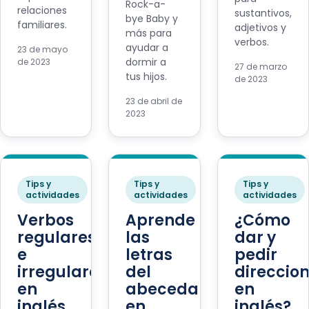
Rock-a-
relaciones
sustantivos,
bye Baby y
familiares.
adjetivos y
más para
verbos.
ayudar a
23 de mayo
dormir a
de 2023
27 de marzo
tus hijos.
de 2023
23 de abril de
2023
Tips y
Tips y
Tips y
actividades
actividades
actividades
Verbos
Aprende
¿Cómo
regulares
las
dar y
e
letras
pedir
irregulares
del
direccio
en
abecedario
en
inglés
en
inglés?