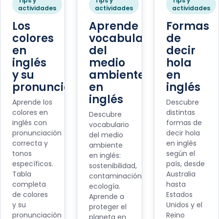
Tips y
Tips y
Tips y
actividades
actividades
actividades
Los
Aprende
Formas
colores
vocabulario
de
en
del
decir
inglés
medio
hola
y su
ambiente
en
pronunciación
en
inglés
inglés
Aprende los
Descubre
colores en
distintas
Descubre
inglés con
formas de
vocabulario
pronunciación
decir hola
del medio
correcta y
en inglés
ambiente
tonos
según el
en inglés:
específicos.
país, desde
sostenibilidad,
Tabla
Australia
contaminación,
completa
hasta
ecología.
de colores
Estados
Aprende a
y su
Unidos y el
proteger el
pronunciación
Reino
planeta en