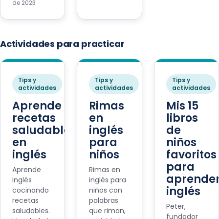
de 2023
Actividades para practicar
Tips y
Tips y
Tips y
actividades
actividades
actividades
Aprende
Rimas
Mis 15
recetas
en
libros
saludables
inglés
de
en
para
niños
inglés
niños
favoritos
para
Aprende
Rimas en
aprende
inglés
inglés para
inglés
cocinando
niños con
recetas
palabras
Peter,
saludables.
que riman,
fundador