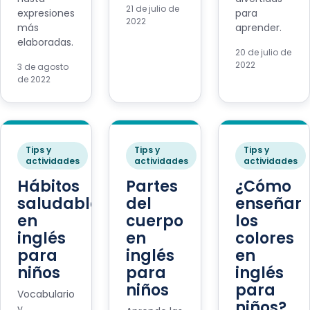
21 de julio de
expresiones
para
2022
más
aprender.
elaboradas.
20 de julio de
2022
3 de agosto
de 2022
Tips y
Tips y
Tips y
actividades
actividades
actividades
Hábitos
Partes
¿Cómo
saludables
del
enseñar
en
cuerpo
los
inglés
en
colores
para
inglés
en
niños
para
inglés
niños
para
Vocabulario
niños?
y