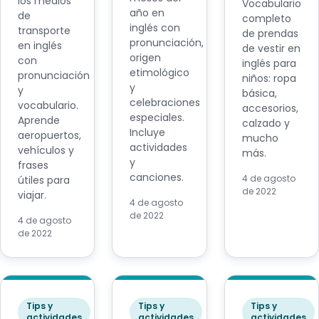
los medios
Vocabulario
año en
de
completo
inglés con
transporte
de prendas
pronunciación,
en inglés
de vestir en
origen
con
inglés para
etimológico
pronunciación
niños: ropa
y
y
básica,
celebraciones
vocabulario.
accesorios,
especiales.
Aprende
calzado y
Incluye
aeropuertos,
mucho
actividades
vehículos y
más.
y
frases
canciones.
4 de agosto
útiles para
de 2022
viajar.
4 de agosto
de 2022
4 de agosto
de 2022
Tips y
Tips y
Tips y
actividades
actividades
actividades