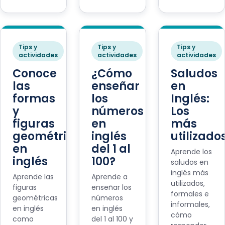
Tips y
Tips y
Tips y
actividades
actividades
actividades
Conoce
¿Cómo
Saludos
las
enseñar
en
formas
los
Inglés:
y
números
Los
figuras
en
más
geométricas
inglés
utilizado
en
del 1 al
Aprende los
inglés
100?
saludos en
inglés más
Aprende las
Aprende a
utilizados,
figuras
enseñar los
formales e
geométricas
números
informales,
en inglés
en inglés
cómo
como
del 1 al 100 y