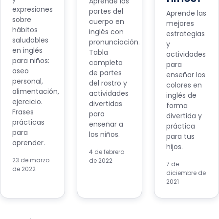
Aprende las
expresiones
partes del
Aprende las
sobre
cuerpo en
mejores
hábitos
inglés con
estrategias
saludables
pronunciación.
y
en inglés
Tabla
actividades
para niños:
completa
para
aseo
de partes
enseñar los
personal,
del rostro y
colores en
alimentación,
actividades
inglés de
ejercicio.
divertidas
forma
Frases
para
divertida y
prácticas
enseñar a
práctica
para
los niños.
para tus
aprender.
hijos.
4 de febrero
23 de marzo
de 2022
7 de
de 2022
diciembre de
2021