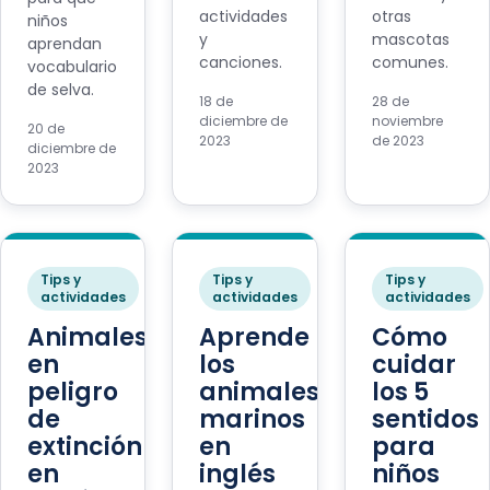
actividades
otras
niños
y
mascotas
aprendan
canciones.
comunes.
vocabulario
de selva.
18 de
28 de
diciembre de
noviembre
20 de
2023
de 2023
diciembre de
2023
Tips y
Tips y
Tips y
actividades
actividades
actividades
Animales
Aprende
Cómo
en
los
cuidar
peligro
animales
los 5
de
marinos
sentidos
extinción
en
para
en
inglés
niños