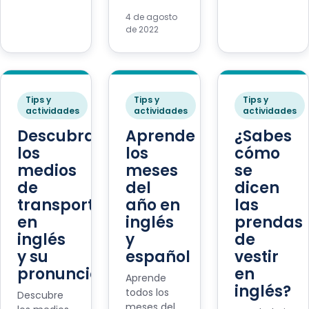
4 de agosto
de 2022
Tips y
Tips y
Tips y
actividades
actividades
actividades
Descubramos
Aprende
¿Sabes
los
los
cómo
medios
meses
se
de
del
dicen
transporte
año en
las
en
inglés
prendas
inglés
y
de
y su
español
vestir
pronunciación
en
Aprende
inglés?
todos los
Descubre
meses del