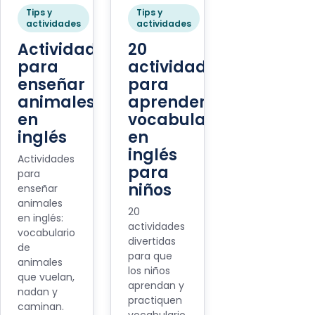
Tips y
Tips y
actividades
actividades
Actividades
20
para
actividades
enseñar
para
animales
aprender
en
vocabulario
inglés
en
inglés
Actividades
para
para
niños
enseñar
animales
20
en inglés:
actividades
vocabulario
divertidas
de
para que
animales
los niños
que vuelan,
aprendan y
nadan y
practiquen
caminan.