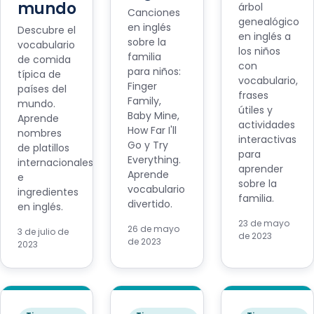
mundo
árbol
Canciones
genealógico
en inglés
Descubre el
en inglés a
sobre la
vocabulario
los niños
familia
de comida
con
para niños:
típica de
vocabulario,
Finger
países del
frases
Family,
mundo.
útiles y
Baby Mine,
Aprende
actividades
How Far I'll
nombres
interactivas
Go y Try
de platillos
para
Everything.
internacionales
aprender
Aprende
e
sobre la
vocabulario
ingredientes
familia.
divertido.
en inglés.
23 de mayo
26 de mayo
3 de julio de
de 2023
de 2023
2023