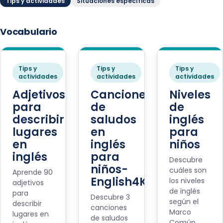
Tips y actividades
Situaciones específicas
Vocabulario
Tips y
Tips y
Tips y
actividades
actividades
actividades
Adjetivos
Canciones
Niveles
para
de
de
describir
saludos
inglés
lugares
en
para
en
inglés
niños
inglés
para
Descubre
niños-
cuáles son
Aprende 90
English4Kids
los niveles
adjetivos
de inglés
para
Descubre 3
según el
describir
canciones
Marco
lugares en
de saludos
Común