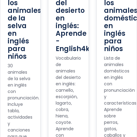
los
del
los
animales
desierto
animale
de la
en
doméstic
selva
inglés:
en
en
Aprende
inglés
inglés
-
para
para
English4kids
niños
niños
Vocabulario
Lista de
de
animales
30
animales
domésticos
animales
del desierto
en inglés
de la selva
en inglés:
con
en inglés
camello,
pronunciación
con
escorpión,
y
pronunciación.
lagarto,
características
Incluye
cobra,
Aprende
tabla,
hiena,
sobre
actividades
coyote.
perros,
y
Aprende
gatos,
canciones
con
caballos y
para que