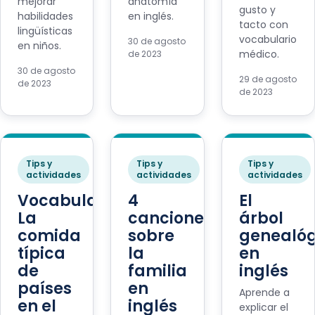
mejorar
anatomía
gusto y
habilidades
en inglés.
tacto con
lingüísticas
vocabulario
30 de agosto
en niños.
médico.
de 2023
30 de agosto
29 de agosto
de 2023
de 2023
Tips y
Tips y
Tips y
actividades
actividades
actividades
Vocabulario:
4
El
La
canciones
árbol
comida
sobre
genealóg
típica
la
en
de
familia
inglés
países
en
Aprende a
en el
inglés
explicar el