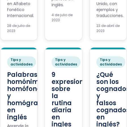
en Alfabeto
Unido, con
inglés.
Fonético
ejemplos y
4 de julio de
Internacional.
traducciones.
2023
28 de julio de
23 de abril de
2023
2023
Tips y
Tips y
Tips y
actividades
actividades
actividades
Palabras
9
¿Qué
homónimas,
expresiones
son los
homófonas
sobre
cognado
y
la
y
homógrafas
rutina
falsos
en
diaria
cognado
inglés
en
en
ingles
inglés?
Aprende la