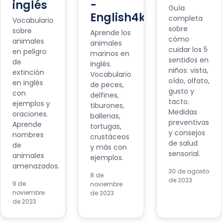
inglés
-
Guía
English4kids
completa
Vocabulario
sobre
sobre
Aprende los
cómo
animales
animales
cuidar los 5
en peligro
marinos en
sentidos en
de
inglés.
niños: vista,
extinción
Vocabulario
oído, olfato,
en inglés
de peces,
gusto y
con
delfines,
tacto.
ejemplos y
tiburones,
Medidas
oraciones.
ballenas,
preventivas
Aprende
tortugas,
y consejos
nombres
crustáceos
de salud
de
y más con
sensorial.
animales
ejemplos.
amenazados.
30 de agosto
8 de
de 2023
9 de
noviembre
noviembre
de 2023
de 2023