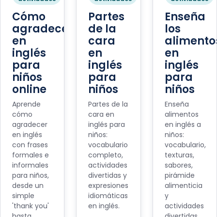
Cómo
Partes
Enseña
agradecer
de la
los
en
cara
alimento
inglés
en
en
para
inglés
inglés
niños
para
para
online
niños
niños
Aprende
Partes de la
Enseña
cómo
cara en
alimentos
agradecer
inglés para
en inglés a
en inglés
niños:
niños:
con frases
vocabulario
vocabulario,
formales e
completo,
texturas,
informales
actividades
sabores,
para niños,
divertidas y
pirámide
desde un
expresiones
alimenticia
simple
idiomáticas
y
'thank you'
en inglés.
actividades
hasta
divertidas