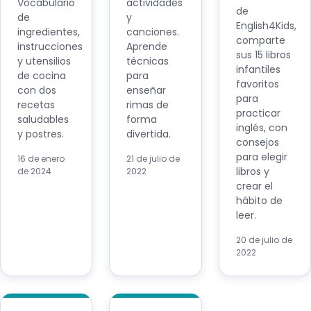
Vocabulario
actividades
de
de
y
English4Kids,
ingredientes,
canciones.
comparte
instrucciones
Aprende
sus 15 libros
y utensilios
técnicas
infantiles
de cocina
para
favoritos
con dos
enseñar
para
recetas
rimas de
practicar
saludables
forma
inglés, con
y postres.
divertida.
consejos
para elegir
16 de enero
21 de julio de
libros y
de 2024
2022
crear el
hábito de
leer.
20 de julio de
2022