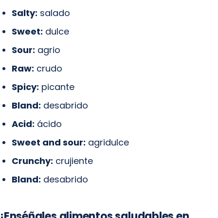
Salty:
salado
Sweet:
dulce
Sour:
agrio
Raw:
crudo
Spicy:
picante
Bland:
desabrido
Acid:
ácido
Sweet and sour:
agridulce
Crunchy:
crujiente
Bland:
desabrido
¡Enséñales alimentos saludables en