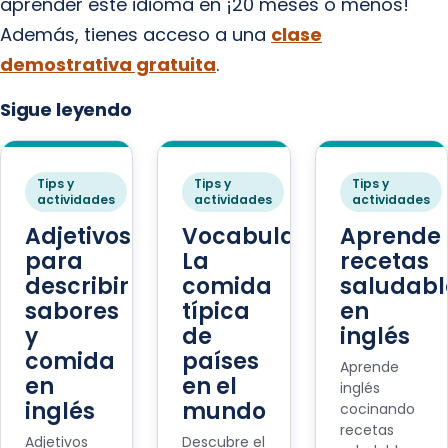
aprender este idioma en ¡20 meses o menos!
Además, tienes acceso a una
clase
demostrativa gratuita
.
Sigue leyendo
Tips y
Tips y
Tips y
actividades
actividades
actividades
Adjetivos
Vocabulario:
Aprende
para
La
recetas
describir
comida
saludabl
sabores
típica
en
y
de
inglés
comida
países
Aprende
en
en el
inglés
inglés
mundo
cocinando
recetas
Adjetivos
Descubre el