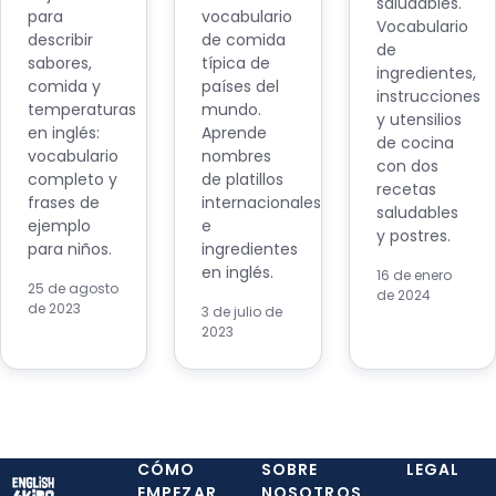
saludables.
para
vocabulario
Vocabulario
describir
de comida
de
sabores,
típica de
ingredientes,
comida y
países del
instrucciones
temperaturas
mundo.
y utensilios
en inglés:
Aprende
de cocina
vocabulario
nombres
con dos
completo y
de platillos
recetas
frases de
internacionales
saludables
ejemplo
e
y postres.
para niños.
ingredientes
en inglés.
16 de enero
25 de agosto
de 2024
de 2023
3 de julio de
2023
CÓMO
SOBRE
LEGAL
EMPEZAR
NOSOTROS