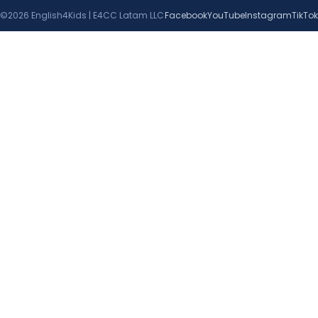
©2026 English4Kids | E4CC Latam LLC
Facebook
YouTube
Instagram
TikTok