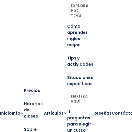
EXPLORA
POR
TEMA
Cómo
aprender
inglés
mejor
Tips y
actividades
Situaciones
específicas
Precios
EMPIEZA
AQUÍ
Horarios
de
11
Inicio
Info
Artículos
Reseñas
Contáct
clases
preguntas
para elegir
Sobre
un curso