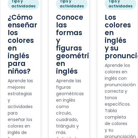
Tips y
Tips y
Tips y
actividades
actividades
actividades
¿Cómo
Conoce
Los
enseñar
las
colores
los
formas
en
colores
y
inglés
en
figuras
y su
inglés
geométricas
pronunci
para
en
Aprende los
niños?
inglés
colores en
inglés con
Aprende las
Aprende las
pronunciación
mejores
figuras
correcta y
estrategias
geométricas
tonos
y
en inglés
específicos.
actividades
como
Tabla
para
círculo,
completa
enseñar los
cuadrado,
de colores
colores en
triángulo y
y su
inglés de
más.
pronunciación