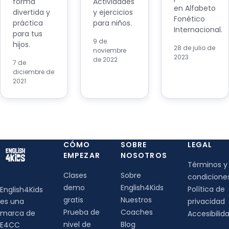
forma
Actividades
en Alfabeto
divertida y
y ejercicios
Fonético
práctica
para niños.
Internacional.
para tus
9 de
hijos.
28 de julio de
noviembre
2023
de 2022
7 de
diciembre de
2021
CÓMO
SOBRE
LEGAL
EMPEZAR
NOSOTROS
Términos y
Clases
Sobre
condicione
demo
English4Kids
Política de
English4Kids
gratis
Nuestros
es una
privacidad
Prueba de
Coaches
marca de
Accesibilid
nivel de
Blog
E4CC