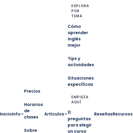
EXPLORA
POR
TEMA
Cómo
aprender
inglés
mejor
Tips y
actividades
Situaciones
específicas
Precios
EMPIEZA
AQUÍ
Horarios
de
11
Inicio
Info
Artículos
Reseñas
Recursos
clases
preguntas
para elegir
Sobre
un curso