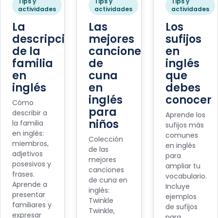
Tips y
Tips y
Tips y
actividades
actividades
actividades
La
Las
Los
descripción
mejores
sufijos
de la
canciones
en
familia
de
inglés
en
cuna
que
inglés
en
debes
inglés
conocer
Cómo
para
describir a
Aprende los
niños
la familia
sufijos más
en inglés:
comunes
Colección
miembros,
en inglés
de las
adjetivos
para
mejores
posesivos y
ampliar tu
canciones
frases.
vocabulario.
de cuna en
Aprende a
Incluye
inglés:
presentar
ejemplos
Twinkle
familiares y
de sufijos
Twinkle,
expresar
para