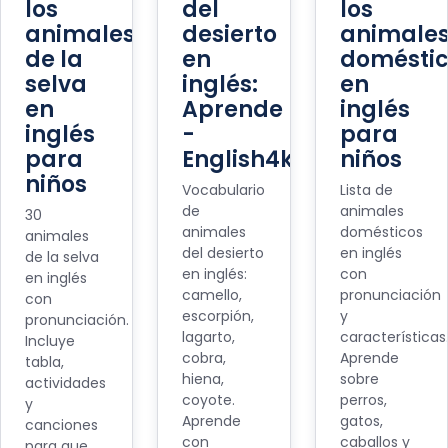
los
del
los
animales
desierto
animale
de la
en
doméstic
selva
inglés:
en
en
Aprende
inglés
inglés
-
para
para
English4kids
niños
niños
Vocabulario
Lista de
de
animales
30
animales
domésticos
animales
del desierto
en inglés
de la selva
en inglés:
con
en inglés
camello,
pronunciación
con
escorpión,
y
pronunciación.
lagarto,
características
Incluye
cobra,
Aprende
tabla,
hiena,
sobre
actividades
coyote.
perros,
y
Aprende
gatos,
canciones
con
caballos y
para que