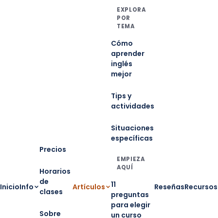
EXPLORA
POR
TEMA
Cómo
aprender
inglés
mejor
Tips y
actividades
Situaciones
específicas
Precios
EMPIEZA
AQUÍ
Horarios
de
11
Inicio
Info
Artículos
Reseñas
Recursos
clases
preguntas
para elegir
Sobre
un curso