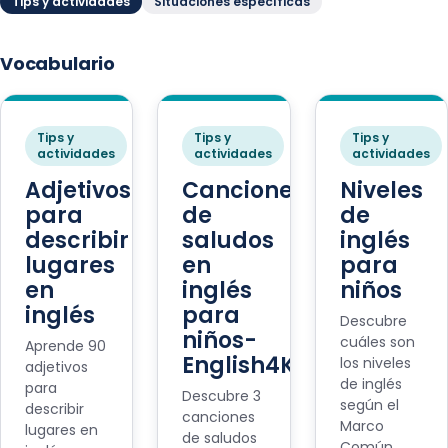
Tips y actividades
Situaciones específicas
Vocabulario
Tips y
Tips y
Tips y
actividades
actividades
actividades
Adjetivos
Canciones
Niveles
para
de
de
describir
saludos
inglés
lugares
en
para
en
inglés
niños
inglés
para
Descubre
niños-
cuáles son
Aprende 90
English4Kids
los niveles
adjetivos
de inglés
para
Descubre 3
según el
describir
canciones
Marco
lugares en
de saludos
Común