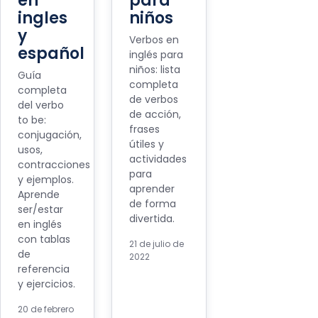
en
para
ingles
niños
y
Verbos en
español
inglés para
niños: lista
Guía
completa
completa
de verbos
del verbo
de acción,
to be:
frases
conjugación,
útiles y
usos,
actividades
contracciones
para
y ejemplos.
aprender
Aprende
de forma
ser/estar
divertida.
en inglés
con tablas
21 de julio de
de
2022
referencia
y ejercicios.
20 de febrero