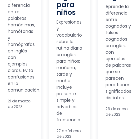
para
diferencia
Aprende la
niños
entre
diferencia
palabras
entre
Expresiones
homónimas,
cognados y
y
homófonas
falsos
vocabulario
y
cognados
sobre la
homógrafas
en inglés,
rutina diaria
en inglés
con
en inglés
con
ejemplos
para niños:
ejemplos
de palabras
mañana,
claros. Evita
que se
tarde y
confusiones
parecen
noche.
en la
pero tienen
Incluye
comunicación.
significados
presente
distintos.
simple y
21 de marzo
adverbios
de 2023
26 de enero
de
de 2023
frecuencia.
27 de febrero
de 2023