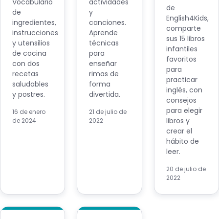
Vocabulario
actividades
de
de
y
English4Kids,
ingredientes,
canciones.
comparte
instrucciones
Aprende
sus 15 libros
y utensilios
técnicas
infantiles
de cocina
para
favoritos
con dos
enseñar
para
recetas
rimas de
practicar
saludables
forma
inglés, con
y postres.
divertida.
consejos
para elegir
16 de enero
21 de julio de
libros y
de 2024
2022
crear el
hábito de
leer.
20 de julio de
2022