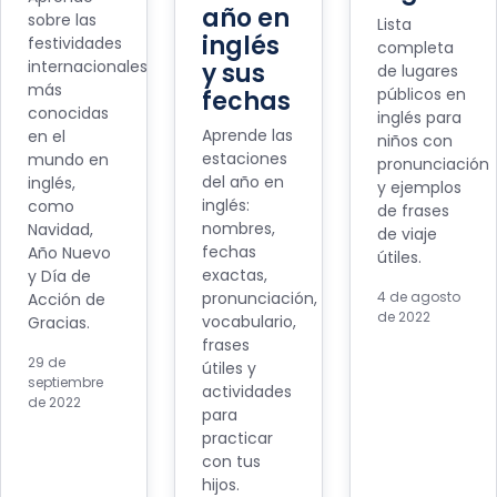
año en
sobre las
Lista
inglés
festividades
completa
internacionales
y sus
de lugares
más
públicos en
fechas
conocidas
inglés para
Aprende las
en el
niños con
estaciones
mundo en
pronunciación
del año en
inglés,
y ejemplos
inglés:
como
de frases
nombres,
Navidad,
de viaje
fechas
Año Nuevo
útiles.
exactas,
y Día de
pronunciación,
4 de agosto
Acción de
de 2022
vocabulario,
Gracias.
frases
29 de
útiles y
septiembre
actividades
de 2022
para
practicar
con tus
hijos.