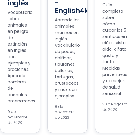
inglés
-
Guía
English4kids
completa
Vocabulario
sobre
sobre
Aprende los
cómo
animales
animales
cuidar los 5
en peligro
marinos en
sentidos en
de
inglés.
niños: vista,
extinción
Vocabulario
oído, olfato,
en inglés
de peces,
gusto y
con
delfines,
tacto.
ejemplos y
tiburones,
Medidas
oraciones.
ballenas,
preventivas
Aprende
tortugas,
y consejos
nombres
crustáceos
de salud
de
y más con
sensorial.
animales
ejemplos.
amenazados.
30 de agosto
8 de
de 2023
9 de
noviembre
noviembre
de 2023
de 2023