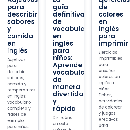
para
guía
de
describir
definitiva
colores
sabores
de
en
y
vocabulario
inglés
comida
en
para
en
inglés
imprimir
inglés
para
Ejercicios
niños:
imprimibles
Adjetivos
Aprende
para
para
enseñar
vocabulario
describir
colores en
sabores,
de
inglés a
comida y
manera
niños.
temperaturas
divertida
Fichas,
en inglés:
y
actividades
vocabulario
rápida
de colorear
completo y
y juegos
frases de
Dixi reúne
efectivos
ejemplo
en esta
para
para niños.
guía series