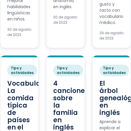
mejorar
anatomía
gusto y
habilidades
en inglés.
tacto con
lingüísticas
vocabulario
30 de agosto
en niños.
médico.
de 2023
30 de agosto
29 de agosto
de 2023
de 2023
Tips y
Tips y
Tips y
actividades
actividades
actividades
Vocabulario:
4
El
La
canciones
árbol
comida
sobre
genealóg
típica
la
en
de
familia
inglés
países
en
Aprende a
en el
inglés
explicar el