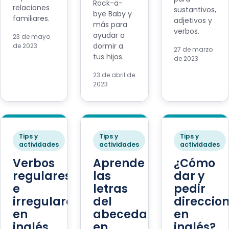
Rock-a-
relaciones
sustantivos,
bye Baby y
familiares.
adjetivos y
más para
verbos.
ayudar a
23 de mayo
dormir a
de 2023
27 de marzo
tus hijos.
de 2023
23 de abril de
2023
Tips y
Tips y
Tips y
actividades
actividades
actividades
Verbos
Aprende
¿Cómo
regulares
las
dar y
e
letras
pedir
irregulares
del
direccio
en
abecedario
en
inglés
en
inglés?