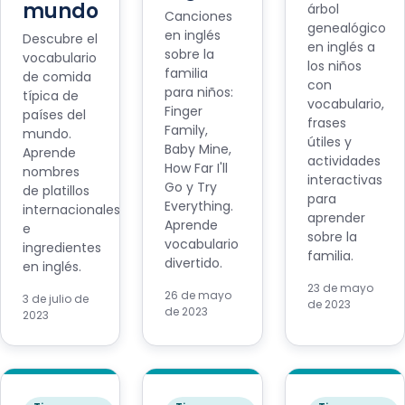
mundo
árbol
Canciones
genealógico
en inglés
Descubre el
en inglés a
sobre la
vocabulario
los niños
familia
de comida
con
para niños:
típica de
vocabulario,
Finger
países del
frases
Family,
mundo.
útiles y
Baby Mine,
Aprende
actividades
How Far I'll
nombres
interactivas
Go y Try
de platillos
para
Everything.
internacionales
aprender
Aprende
e
sobre la
vocabulario
ingredientes
familia.
divertido.
en inglés.
23 de mayo
26 de mayo
3 de julio de
de 2023
de 2023
2023