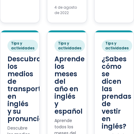
4 de agosto
de 2022
Tips y
Tips y
Tips y
actividades
actividades
actividades
Descubramos
Aprende
¿Sabes
los
los
cómo
medios
meses
se
de
del
dicen
transporte
año en
las
en
inglés
prendas
inglés
y
de
y su
español
vestir
pronunciación
en
Aprende
inglés?
todos los
Descubre
meses del