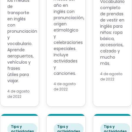
los medios
Vocabulario
año en
de
completo
inglés con
transporte
de prendas
pronunciación,
en inglés
de vestir en
origen
con
inglés para
etimológico
pronunciación
niños: ropa
y
y
básica,
celebraciones
vocabulario.
accesorios,
especiales.
Aprende
calzado y
Incluye
aeropuertos,
mucho
actividades
vehículos y
más.
y
frases
canciones.
4 de agosto
útiles para
de 2022
viajar.
4 de agosto
de 2022
4 de agosto
de 2022
Tips y
Tips y
Tips y
actividades
actividades
actividades