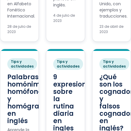
en Alfabeto
Unido, con
inglés.
Fonético
ejemplos y
4 de julio de
Internacional.
traducciones.
2023
28 de julio de
23 de abril de
2023
2023
Tips y
Tips y
Tips y
actividades
actividades
actividades
Palabras
9
¿Qué
homónimas,
expresiones
son los
homófonas
sobre
cognado
y
la
y
homógrafas
rutina
falsos
en
diaria
cognado
inglés
en
en
ingles
inglés?
Aprende la