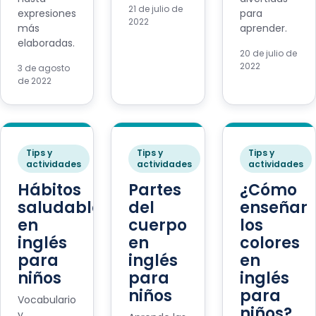
21 de julio de
expresiones
para
2022
más
aprender.
elaboradas.
20 de julio de
2022
3 de agosto
de 2022
Tips y
Tips y
Tips y
actividades
actividades
actividades
Hábitos
Partes
¿Cómo
saludables
del
enseñar
en
cuerpo
los
inglés
en
colores
para
inglés
en
niños
para
inglés
niños
para
Vocabulario
niños?
y