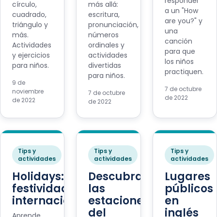
responder
círculo,
más allá:
a un "How
cuadrado,
escritura,
are you?" y
triángulo y
pronunciación,
una
más.
números
canción
Actividades
ordinales y
para que
y ejercicios
actividades
los niños
para niños.
divertidas
practiquen.
para niños.
9 de
7 de octubre
noviembre
7 de octubre
de 2022
de 2022
de 2022
Tips y
Tips y
Tips y
actividades
actividades
actividades
Holidays:
Descubramos
Lugares
festividades
las
públicos
internacionales
estaciones
en
del
inglés
Aprende