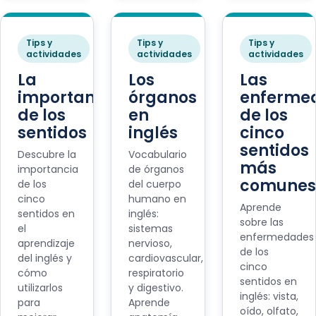
Tips y
Tips y
Tips y
actividades
actividades
actividades
La
Los
Las
importancia
órganos
enferme
de los
en
de los
sentidos
inglés
cinco
sentidos
Descubre la
Vocabulario
más
importancia
de órganos
comunes
de los
del cuerpo
cinco
humano en
Aprende
sentidos en
inglés:
sobre las
el
sistemas
enfermedades
aprendizaje
nervioso,
de los
del inglés y
cardiovascular,
cinco
cómo
respiratorio
sentidos en
utilizarlos
y digestivo.
inglés: vista,
para
Aprende
oído, olfato,