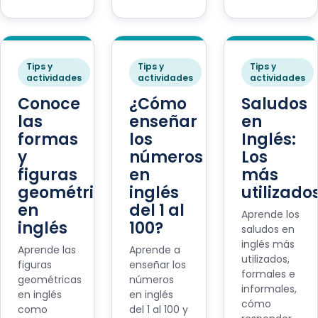
Tips y
Tips y
Tips y
actividades
actividades
actividades
Conoce
¿Cómo
Saludos
las
enseñar
en
formas
los
Inglés:
y
números
Los
figuras
en
más
geométricas
inglés
utilizado
en
del 1 al
Aprende los
inglés
100?
saludos en
inglés más
Aprende las
Aprende a
utilizados,
figuras
enseñar los
formales e
geométricas
números
informales,
en inglés
en inglés
cómo
como
del 1 al 100 y