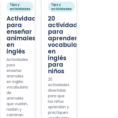
Tips y
Tips y
actividades
actividades
Actividades
20
para
actividades
enseñar
para
animales
aprender
en
vocabulario
inglés
en
inglés
Actividades
para
para
niños
enseñar
animales
20
en inglés:
actividades
vocabulario
divertidas
de
para que
animales
los niños
que vuelan,
aprendan y
nadan y
practiquen
caminan.