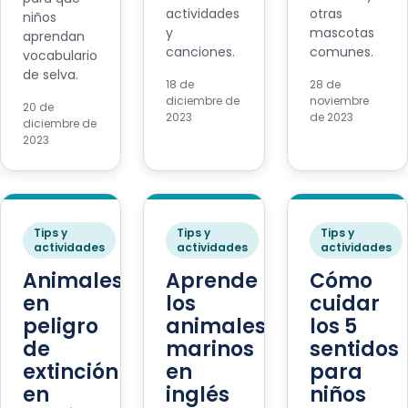
actividades
otras
niños
y
mascotas
aprendan
canciones.
comunes.
vocabulario
de selva.
18 de
28 de
diciembre de
noviembre
20 de
2023
de 2023
diciembre de
2023
Tips y
Tips y
Tips y
actividades
actividades
actividades
Animales
Aprende
Cómo
en
los
cuidar
peligro
animales
los 5
de
marinos
sentidos
extinción
en
para
en
inglés
niños