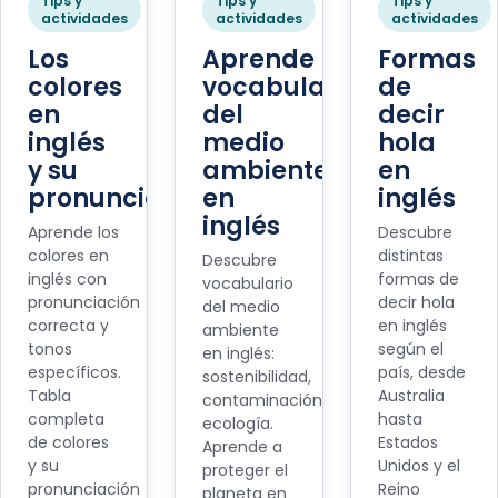
Tips y
Tips y
Tips y
actividades
actividades
actividades
Los
Aprende
Formas
colores
vocabulario
de
en
del
decir
inglés
medio
hola
y su
ambiente
en
pronunciación
en
inglés
inglés
Aprende los
Descubre
colores en
distintas
Descubre
inglés con
formas de
vocabulario
pronunciación
decir hola
del medio
correcta y
en inglés
ambiente
tonos
según el
en inglés:
específicos.
país, desde
sostenibilidad,
Tabla
Australia
contaminación,
completa
hasta
ecología.
de colores
Estados
Aprende a
y su
Unidos y el
proteger el
pronunciación
Reino
planeta en