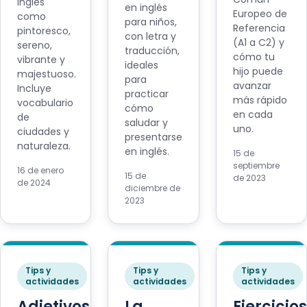
inglés
en inglés
Europeo de
como
para niños,
Referencia
pintoresco,
con letra y
(A1 a C2) y
sereno,
traducción,
cómo tu
vibrante y
ideales
hijo puede
majestuoso.
para
avanzar
Incluye
practicar
más rápido
vocabulario
cómo
en cada
de
saludar y
uno.
ciudades y
presentarse
naturaleza.
en inglés.
15 de
septiembre
16 de enero
15 de
de 2023
de 2024
diciembre de
2023
Tips y
Tips y
Tips y
actividades
actividades
actividades
Adjetivos
La
Ejercicios