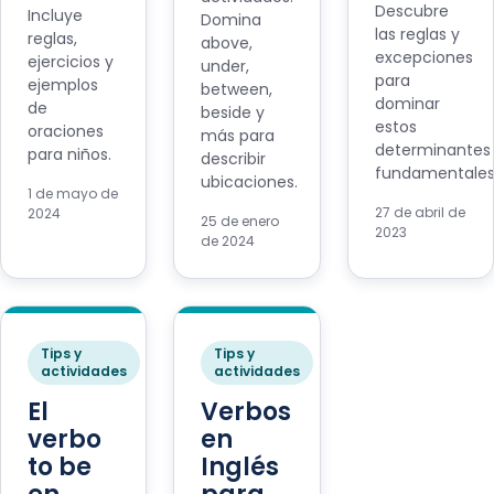
Descubre
Incluye
Domina
las reglas y
reglas,
above,
excepciones
ejercicios y
under,
para
ejemplos
between,
dominar
de
beside y
estos
oraciones
más para
determinantes
para niños.
describir
fundamentales
ubicaciones.
1 de mayo de
27 de abril de
2024
25 de enero
2023
de 2024
Tips y
Tips y
actividades
actividades
El
Verbos
verbo
en
to be
Inglés