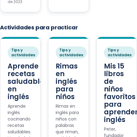
de 2023
Actividades para practicar
Tips y
Tips y
Tips y
actividades
actividades
actividades
Aprende
Rimas
Mis 15
recetas
en
libros
saludables
inglés
de
en
para
niños
inglés
niños
favoritos
para
Aprende
Rimas en
aprende
inglés
inglés para
inglés
cocinando
niños con
recetas
palabras
Peter,
saludables.
que riman,
fundador