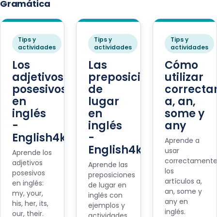
Gramática
Tips y
Tips y
Tips y
actividades
actividades
actividades
Los
Las
Cómo
adjetivos
preposiciones
utilizar
posesivos
de
correct
en
lugar
a, an,
inglés
en
some y
-
inglés
any
English4kids
-
Aprende a
English4kids
usar
Aprende los
correctament
adjetivos
Aprende las
los
posesivos
preposiciones
artículos a,
en inglés:
de lugar en
an, some y
my, your,
inglés con
any en
his, her, its,
ejemplos y
inglés.
our, their.
actividades.