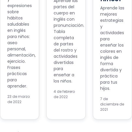
Aprende las
expresiones
partes del
Aprende las
sobre
cuerpo en
mejores
hábitos
inglés con
estrategias
saludables
pronunciación.
y
en inglés
Tabla
actividades
para niños:
completa
para
aseo
de partes
enseñar los
personal,
del rostro y
colores en
alimentación,
actividades
inglés de
ejercicio.
divertidas
forma
Frases
para
divertida y
prácticas
enseñar a
práctica
para
los niños.
para tus
aprender.
hijos.
4 de febrero
23 de marzo
de 2022
7 de
de 2022
diciembre de
2021