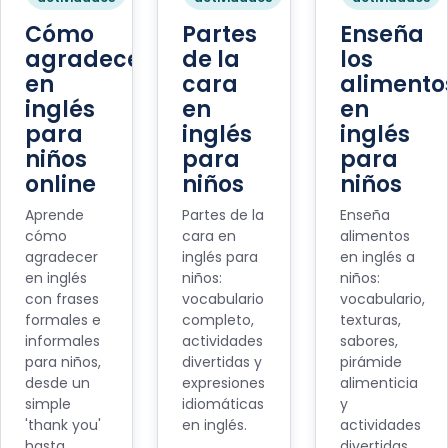
Cómo
Partes
Enseña
agradecer
de la
los
en
cara
alimento
inglés
en
en
para
inglés
inglés
niños
para
para
online
niños
niños
Aprende
Partes de la
Enseña
cómo
cara en
alimentos
agradecer
inglés para
en inglés a
en inglés
niños:
niños:
con frases
vocabulario
vocabulario,
formales e
completo,
texturas,
informales
actividades
sabores,
para niños,
divertidas y
pirámide
desde un
expresiones
alimenticia
simple
idiomáticas
y
'thank you'
en inglés.
actividades
hasta
divertidas