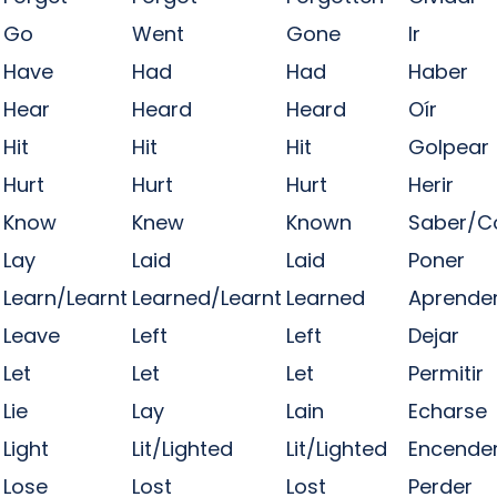
Go
Went
Gone
Ir
Have
Had
Had
Haber
Hear
Heard
Heard
Oír
Hit
Hit
Hit
Golpear
Hurt
Hurt
Hurt
Herir
Know
Knew
Known
Saber/C
Lay
Laid
Laid
Poner
Learn/Learnt
Learned/Learnt
Learned
Aprende
Leave
Left
Left
Dejar
Let
Let
Let
Permitir
Lie
Lay
Lain
Echarse
Light
Lit/Lighted
Lit/Lighted
Encende
Lose
Lost
Lost
Perder