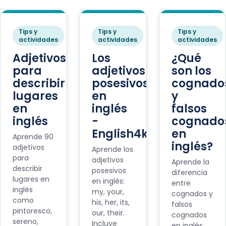
Tips y
Tips y
Tips y
actividades
actividades
actividades
Adjetivos
Los
¿Qué
para
adjetivos
son los
describir
posesivos
cognado
lugares
en
y
en
inglés
falsos
inglés
-
cognado
English4kids
en
Aprende 90
inglés?
adjetivos
Aprende los
para
adjetivos
Aprende la
describir
posesivos
diferencia
lugares en
en inglés:
entre
inglés
my, your,
cognados y
como
his, her, its,
falsos
pintoresco,
our, their.
cognados
sereno,
Incluye
en inglés,