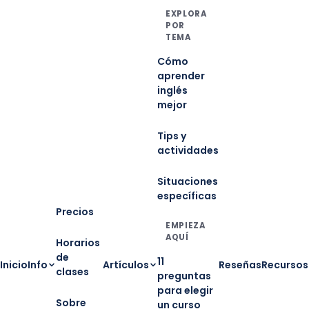
EXPLORA
POR
TEMA
Cómo
aprender
inglés
mejor
Tips y
actividades
Situaciones
específicas
Precios
EMPIEZA
AQUÍ
Horarios
de
11
Inicio
Info
Artículos
Reseñas
Recursos
clases
preguntas
para elegir
Sobre
un curso