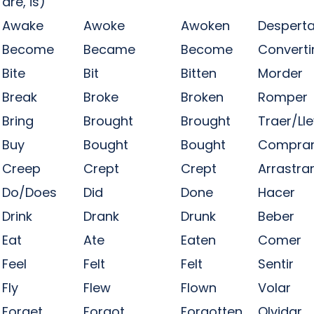
are, is)
Awake
Awoke
Awoken
Desperta
Become
Became
Become
Converti
Bite
Bit
Bitten
Morder
Break
Broke
Broken
Romper
Bring
Brought
Brought
Traer/Ll
Buy
Bought
Bought
Compra
Creep
Crept
Crept
Arrastra
Do/Does
Did
Done
Hacer
Drink
Drank
Drunk
Beber
Eat
Ate
Eaten
Comer
Feel
Felt
Felt
Sentir
Fly
Flew
Flown
Volar
Forget
Forgot
Forgotten
Olvidar