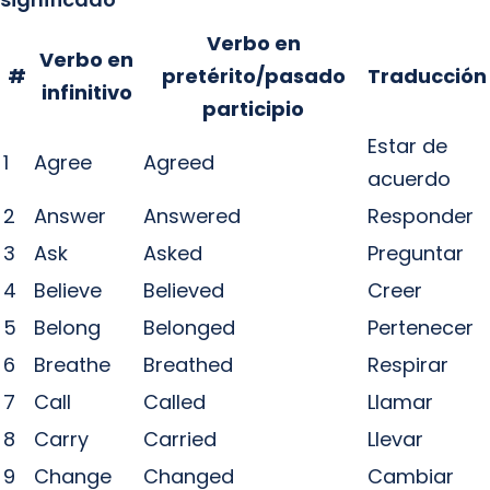
Verbo en
Verbo en
#
pretérito/pasado
Traducción
infinitivo
participio
Estar de
1
Agree
Agreed
acuerdo
2
Answer
Answered
Responder
3
Ask
Asked
Preguntar
4
Believe
Believed
Creer
5
Belong
Belonged
Pertenecer
6
Breathe
Breathed
Respirar
7
Call
Called
Llamar
8
Carry
Carried
Llevar
9
Change
Changed
Cambiar