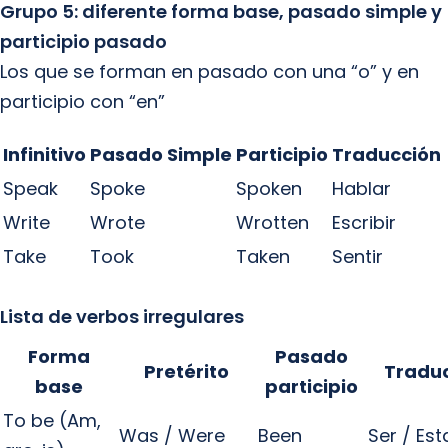
Grupo 5: diferente forma base, pasado simple y
participio pasado
Los que se forman en pasado con una “o” y en
participio con “en”
Infinitivo
Pasado Simple
Participio
Traducción
Speak
Spoke
Spoken
Hablar
Write
Wrote
Wrotten
Escribir
Take
Took
Taken
Sentir
Lista de verbos irregulares
Forma
Pasado
Pretérito
Tradu
base
participio
To be (Am,
Was / Were
Been
Ser / Est