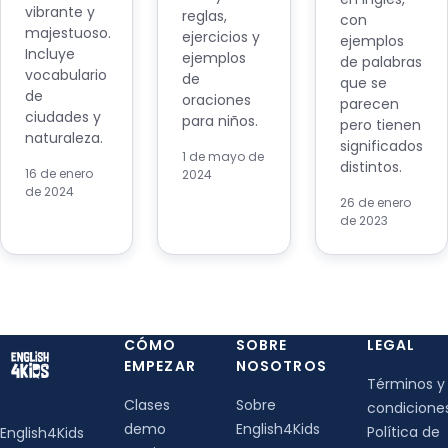
vibrante y
reglas,
con
majestuoso.
ejercicios y
ejemplos
Incluye
ejemplos
de palabras
vocabulario
de
que se
de
oraciones
parecen
ciudades y
para niños.
pero tienen
naturaleza.
significados
1 de mayo de
distintos.
16 de enero
2024
de 2024
26 de enero
de 2023
CÓMO
SOBRE
LEGAL
EMPEZAR
NOSOTROS
Términos y
Clases
Sobre
condicione
demo
English4Kids
Política de
English4Kids