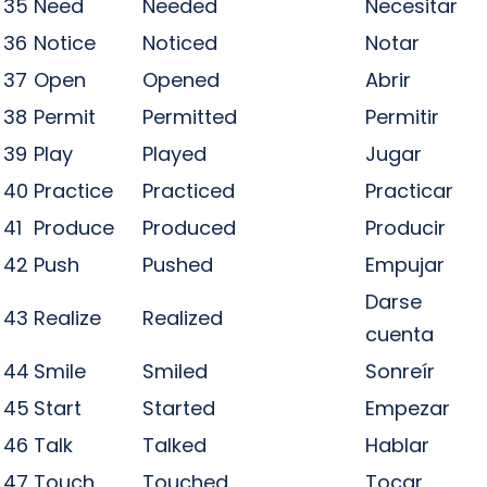
35
Need
Needed
Necesitar
36
Notice
Noticed
Notar
37
Open
Opened
Abrir
38
Permit
Permitted
Permitir
39
Play
Played
Jugar
40
Practice
Practiced
Practicar
41
Produce
Produced
Producir
42
Push
Pushed
Empujar
Darse
43
Realize
Realized
cuenta
44
Smile
Smiled
Sonreír
45
Start
Started
Empezar
46
Talk
Talked
Hablar
47
Touch
Touched
Tocar