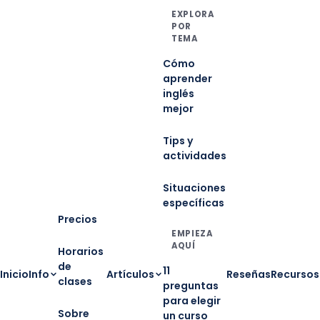
EXPLORA
POR
TEMA
Cómo
aprender
inglés
mejor
Tips y
actividades
Situaciones
específicas
Precios
EMPIEZA
AQUÍ
Horarios
de
11
Inicio
Info
Artículos
Reseñas
Recursos
clases
preguntas
para elegir
Sobre
un curso