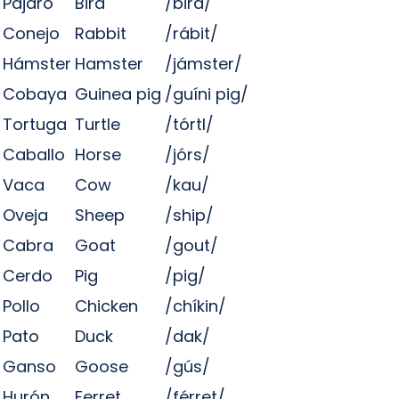
Pájaro
Bird
/bird/
Conejo
Rabbit
/rábit/
Hámster
Hamster
/jámster/
Cobaya
Guinea pig
/guíni pig/
Tortuga
Turtle
/tórtl/
Caballo
Horse
/jórs/
Vaca
Cow
/kau/
Oveja
Sheep
/ship/
Cabra
Goat
/gout/
Cerdo
Pig
/pig/
Pollo
Chicken
/chíkin/
Pato
Duck
/dak/
Ganso
Goose
/gús/
Hurón
Ferret
/férret/