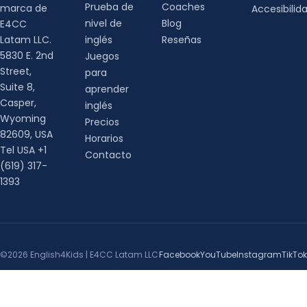
Prueba de
Coaches
marca de
Accesibilid
nivel de
Blog
E4CC
Latam LLC.
inglés
Reseñas
5830 E. 2nd
Juegos
Street,
para
Suite 8,
aprender
Casper,
inglés
Wyoming
Precios
82609, USA
Horarios
Tel USA +1
Contacto
(619) 317-
1393
©2026 English4Kids | E4CC Latam LLC
Facebook
YouTube
Instagram
TikTok