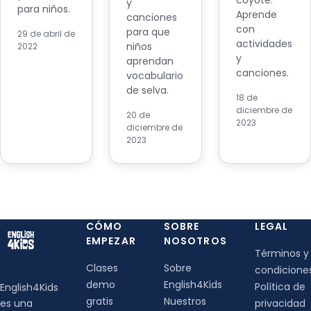
coyote.
y
para niños.
Aprende
canciones
con
para que
29 de abril de
actividades
niños
2022
y
aprendan
canciones.
vocabulario
de selva.
18 de
diciembre de
20 de
2023
diciembre de
2023
CÓMO
SOBRE
LEGAL
EMPEZAR
NOSOTROS
Términos y
Clases
Sobre
condicione
demo
English4Kids
Política de
English4Kids
gratis
Nuestros
es una
privacidad