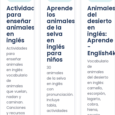
Actividades
Aprende
Animale
para
los
del
enseñar
animales
desierto
animales
de la
en
en
selva
inglés:
inglés
en
Aprende
inglés
-
Actividades
para
English4
para
niños
enseñar
Vocabulario
animales
de
30
en inglés:
animales
animales
vocabulario
del desierto
de la selva
de
en inglés:
en inglés
animales
camello,
con
que vuelan,
escorpión,
pronunciación.
nadan y
lagarto,
Incluye
caminan.
cobra,
tabla,
Canciones
hiena,
actividades
y recursos