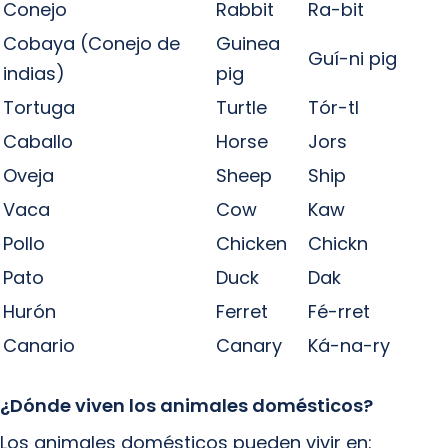
Conejo
Rabbit
Ra-bit
Cobaya (Conejo de
Guinea
Guí-ni pig
indias)
pig
Tortuga
Turtle
Tór-tl
Caballo
Horse
Jors
Oveja
Sheep
Ship
Vaca
Cow
Kaw
Pollo
Chicken
Chickn
Pato
Duck
Dak
Hurón
Ferret
Fé-rret
Canario
Canary
Ká-na-ry
¿Dónde viven los animales domésticos?
Los animales domésticos pueden vivir en: