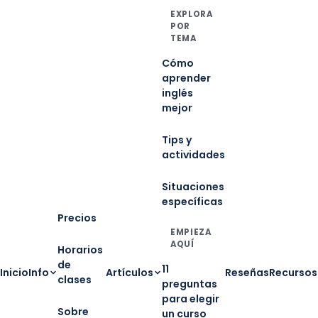
EXPLORA
POR
TEMA
Cómo
aprender
inglés
mejor
Tips y
actividades
Situaciones
específicas
Precios
EMPIEZA
AQUÍ
Horarios
de
11
Inicio
Info
Artículos
Reseñas
Recursos
clases
preguntas
para elegir
Sobre
un curso