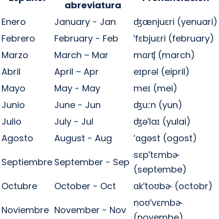
abreviatura
Enero
January - Jan
ʤænjuɛri (yenuari)
Febrero
February - Feb
ˈfɛbjuɛri (february)
Marzo
March – Mar
mɑrʧ (march)
Abril
April – Apr
eɪprəl (eipril)
Mayo
May - May
meɪ (mei)
Junio
June - Jun
ʤuːn (yun)
Julio
July - Jul
ʤəˈlaɪ (yulai)
Agosto
August - Aug
’ɑgəst (ogost)
sɛpˈtɛmbɚ
Septiembre
September - Sep
(septembe)
Octubre
October - Oct
ɑkˈtoʊbɚ (octobr)
noʊˈvɛmbɚ
Noviembre
November - Nov
(novembe)