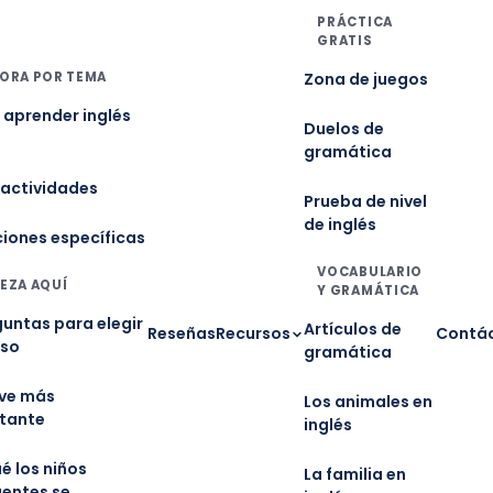
PRÁCTICA
GRATIS
ORA POR TEMA
Zona de juegos
aprender inglés
Duelos de
gramática
 actividades
Prueba de nivel
de inglés
ciones específicas
VOCABULARIO
EZA AQUÍ
Y GRAMÁTICA
guntas para elegir
Artículos de
Reseñas
Recursos
Contá
rso
gramática
ave más
Los animales en
tante
inglés
é los niños
La familia en
gentes se