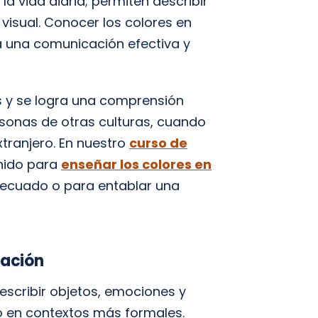
a vida diaria; permiten describir
visual. Conocer los colores en
a una comunicación efectiva y
as y se logra una comprensión
rsonas de otras culturas, cuando
xtranjero. En nuestro
curso de
nido para
enseñar los colores en
adecuado o para entablar una
iación
escribir objetos, emociones y
 o en contextos más formales.