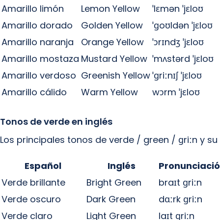
Amarillo limón
Lemon Yellow
ˈlɛmən ˈjɛloʊ
Amarillo dorado
Golden Yellow
ˈɡoʊldən ˈjɛloʊ
Amarillo naranja
Orange Yellow
ˈɔrɪndʒ ˈjɛloʊ
Amarillo mostaza
Mustard Yellow
ˈmʌstərd ˈjɛloʊ
Amarillo verdoso
Greenish Yellow
ˈɡriːnɪʃ ˈjɛloʊ
Amarillo cálido
Warm Yellow
wɔrm ˈjɛloʊ
Tonos de verde en inglés
Los principales tonos de verde / green / ɡriːn y su
Español
Inglés
Pronunciaci
Verde brillante
Bright Green
braɪt ɡriːn
Verde oscuro
Dark Green
dɑːrk ɡriːn
Verde claro
Light Green
laɪt ɡriːn