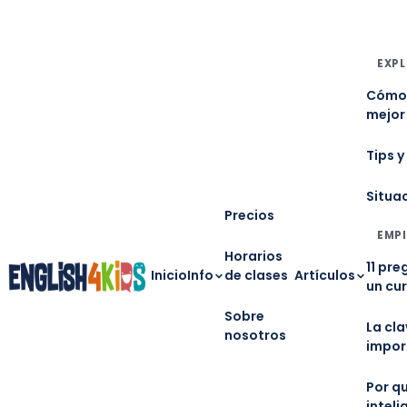
EXPL
Cómo 
mejor
Tips y
Situa
Precios
EMPI
Horarios
11 pre
Inicio
Info
de clases
Artículos
un cu
Sobre
La cl
nosotros
impor
Por qu
inteli