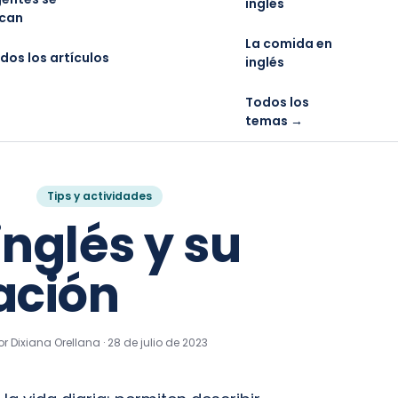
inglés
can
La comida en
dos los artículos
inglés
Todos los
temas →
Tips y actividades
inglés y su
ación
or Dixiana Orellana ·
28 de julio de 2023