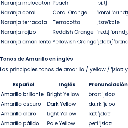
Naranja melocotón
Peach
piːtʃ
Naranja coral
Coral Orange
ˈkɒrəl ˈɒrɪnd
Naranja terracota
Terracotta
ˌtɛrəˈkɒtə
Naranja rojizo
Reddish Orange
ˈrɛdɪʃ ˈɒrɪndʒ
Naranja amarillento
Yellowish Orange
ˈjɛloʊɪʃ ˈɒrɪn
Tonos de Amarillo en inglés
Los principales tonos de amarillo / yellow / ˈjɛloʊ 
Español
Inglés
Pronunciación
Amarillo brillante
Bright Yellow
braɪt ˈjɛloʊ
Amarillo oscuro
Dark Yellow
dɑːrk ˈjɛloʊ
Amarillo claro
Light Yellow
laɪt ˈjɛloʊ
Amarillo pálido
Pale Yellow
peɪl ˈjɛloʊ