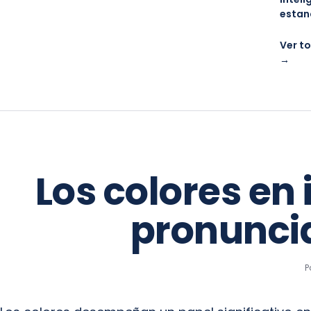
estan
Ver to
→
Los colores en 
pronunci
P