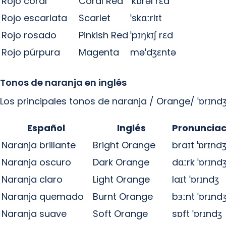
Rojo coral
Coral Red
ˈkɒrəl rɛd
Rojo escarlata
Scarlet
ˈskɑːrlɪt
Rojo rosado
Pinkish Red
ˈpɪŋkɪʃ rɛd
Rojo púrpura
Magenta
məˈdʒɛntə
Tonos de naranja en inglés
Los principales tonos de naranja / Orange/ ˈɒrɪndʒ
Español
Inglés
Pronunciac
Naranja brillante
Bright Orange
braɪt ˈɒrɪnd
Naranja oscuro
Dark Orange
dɑːrk ˈɒrɪnd
Naranja claro
Light Orange
laɪt ˈɒrɪndʒ
Naranja quemado
Burnt Orange
bɜːnt ˈɒrɪnd
Naranja suave
Soft Orange
sɒft ˈɒrɪndʒ