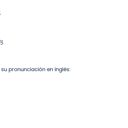
ʒ
dʒ
y su pronunciación en inglés: