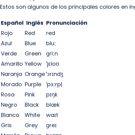
Estos son algunos de los principales colores en in
Español
Inglés
Pronunciación
Rojo
Red
red
Azul
Blue
bluː
Verde
Green
ɡriːn
Amarillo
Yellow
ˈjɛloʊ
Naranja
Orange
ˈɔrɪndʒ
Morado
Purple
ˈpɜːrpl̩
Rosa
Pink
pɪŋk
Negro
Black
blæk
Blanco
White
waɪt
Gris
Grey
ɡreɪ