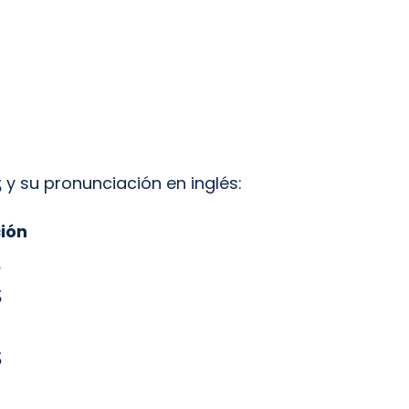
 y su pronunciación en inglés:
ión
ʒ
ʒ
ʒ