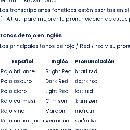
Marrón
Brown
braʊn
Las transcripciones fonéticas están escritas en el
(IPA), útil para mejorar la pronunciación de estas
Tonos de rojo en inglés
Los principales tonos de rojo / Red / rɛd y su pron
Español
Inglés
Pronunciación
Rojo brillante
Bright Red
braɪt rɛd
Rojo oscuro
Dark Red
dɑːrk rɛd
Rojo claro
Light Red
laɪt rɛd
Rojo carmesí
Crimson
ˈkrɪm.zən
Rojo vino
Maroon
məˈruːn
Rojo anaranjado
Vermilion
vərˈmɪliən