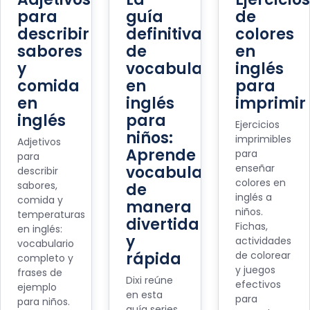
para
guía
de
describir
definitiva
colores
sabores
de
en
y
vocabulario
inglés
comida
en
para
en
inglés
imprimir
inglés
para
Ejercicios
niños:
imprimibles
Adjetivos
Aprende
para
para
enseñar
vocabulario
describir
colores en
sabores,
de
inglés a
comida y
manera
niños.
temperaturas
divertida
Fichas,
en inglés:
y
actividades
vocabulario
rápida
de colorear
completo y
y juegos
frases de
Dixi reúne
efectivos
ejemplo
en esta
para
para niños.
guía series