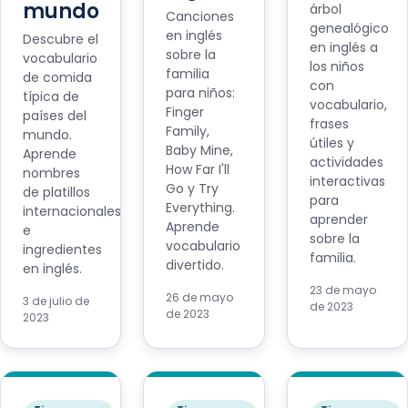
mundo
árbol
Canciones
genealógico
en inglés
Descubre el
en inglés a
sobre la
vocabulario
los niños
familia
de comida
con
para niños:
típica de
vocabulario,
Finger
países del
frases
Family,
mundo.
útiles y
Baby Mine,
Aprende
actividades
How Far I'll
nombres
interactivas
Go y Try
de platillos
para
Everything.
internacionales
aprender
Aprende
e
sobre la
vocabulario
ingredientes
familia.
divertido.
en inglés.
23 de mayo
26 de mayo
3 de julio de
de 2023
de 2023
2023