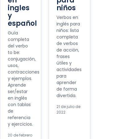
en
para
ingles
niños
y
Verbos en
español
inglés para
niños: lista
Guía
completa
completa
de verbos
del verbo
de acción,
to be:
frases
conjugación,
útiles y
usos,
actividades
contracciones
para
y ejemplos.
aprender
Aprende
de forma
ser/estar
divertida.
en inglés
con tablas
21 de julio de
de
2022
referencia
y ejercicios.
20 de febrero