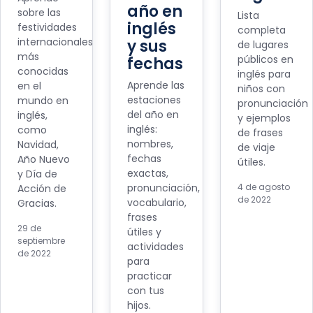
año en
sobre las
Lista
inglés
festividades
completa
internacionales
y sus
de lugares
más
públicos en
fechas
conocidas
inglés para
Aprende las
en el
niños con
estaciones
mundo en
pronunciación
del año en
inglés,
y ejemplos
inglés:
como
de frases
nombres,
Navidad,
de viaje
fechas
Año Nuevo
útiles.
exactas,
y Día de
pronunciación,
4 de agosto
Acción de
de 2022
vocabulario,
Gracias.
frases
29 de
útiles y
septiembre
actividades
de 2022
para
practicar
con tus
hijos.