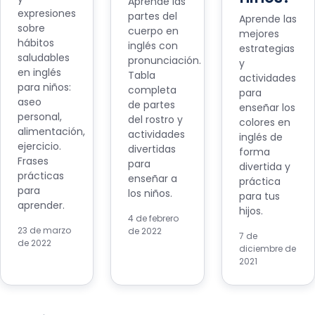
Aprende las
expresiones
partes del
Aprende las
sobre
cuerpo en
mejores
hábitos
inglés con
estrategias
saludables
pronunciación.
y
en inglés
Tabla
actividades
para niños:
completa
para
aseo
de partes
enseñar los
personal,
del rostro y
colores en
alimentación,
actividades
inglés de
ejercicio.
divertidas
forma
Frases
para
divertida y
prácticas
enseñar a
práctica
para
los niños.
para tus
aprender.
hijos.
4 de febrero
23 de marzo
de 2022
7 de
de 2022
diciembre de
2021