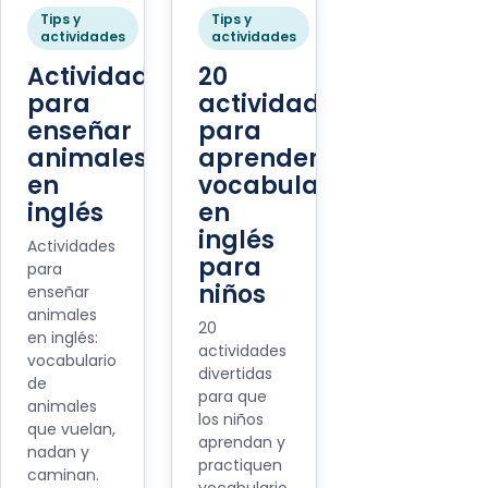
Tips y
Tips y
actividades
actividades
Actividades
20
para
actividades
enseñar
para
animales
aprender
en
vocabulario
inglés
en
inglés
Actividades
para
para
niños
enseñar
animales
20
en inglés:
actividades
vocabulario
divertidas
de
para que
animales
los niños
que vuelan,
aprendan y
nadan y
practiquen
caminan.