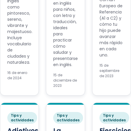
inglés
en inglés
Europeo de
como
para niños,
Referencia
pintoresco,
con letra y
(A1 a C2) y
sereno,
traducción,
cómo tu
vibrante y
ideales
hijo puede
majestuoso.
para
avanzar
Incluye
practicar
más rápido
vocabulario
cómo
en cada
de
saludar y
uno.
ciudades y
presentarse
naturaleza.
en inglés.
15 de
septiembre
16 de enero
15 de
de 2023
de 2024
diciembre de
2023
Tips y
Tips y
Tips y
actividades
actividades
actividades
Adjetivos
La
Ejercicios