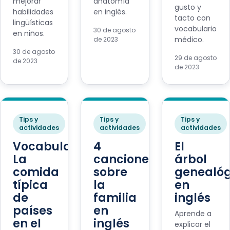
mejorar
anatomía
gusto y
habilidades
en inglés.
tacto con
lingüísticas
vocabulario
30 de agosto
en niños.
médico.
de 2023
30 de agosto
29 de agosto
de 2023
de 2023
Tips y
Tips y
Tips y
actividades
actividades
actividades
Vocabulario:
4
El
La
canciones
árbol
comida
sobre
genealóg
típica
la
en
de
familia
inglés
países
en
Aprende a
en el
inglés
explicar el