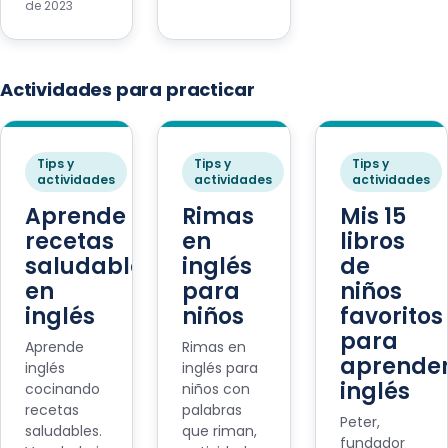
de 2023
Actividades para practicar
Tips y
Tips y
Tips y
actividades
actividades
actividades
Aprende
Rimas
Mis 15
recetas
en
libros
saludables
inglés
de
en
para
niños
inglés
niños
favoritos
para
Aprende
Rimas en
aprende
inglés
inglés para
inglés
cocinando
niños con
recetas
palabras
Peter,
saludables.
que riman,
fundador