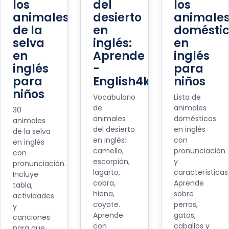
los
del
los
animales
desierto
animale
de la
en
doméstic
selva
inglés:
en
en
Aprende
inglés
inglés
-
para
para
English4kids
niños
niños
Vocabulario
Lista de
de
animales
30
animales
domésticos
animales
del desierto
en inglés
de la selva
en inglés:
con
en inglés
camello,
pronunciación
con
escorpión,
y
pronunciación.
lagarto,
características
Incluye
cobra,
Aprende
tabla,
hiena,
sobre
actividades
coyote.
perros,
y
Aprende
gatos,
canciones
con
caballos y
para que