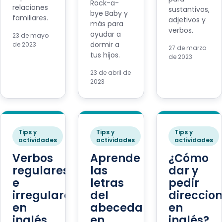
Rock-a-
relaciones
sustantivos,
bye Baby y
familiares.
adjetivos y
más para
verbos.
ayudar a
23 de mayo
dormir a
de 2023
27 de marzo
tus hijos.
de 2023
23 de abril de
2023
Tips y
Tips y
Tips y
actividades
actividades
actividades
Verbos
Aprende
¿Cómo
regulares
las
dar y
e
letras
pedir
irregulares
del
direccio
en
abecedario
en
inglés
en
inglés?