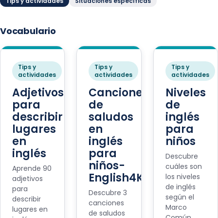
Tips y actividades
Situaciones específicas
Vocabulario
Tips y
Tips y
Tips y
actividades
actividades
actividades
Adjetivos
Canciones
Niveles
para
de
de
describir
saludos
inglés
lugares
en
para
en
inglés
niños
inglés
para
Descubre
niños-
cuáles son
Aprende 90
English4Kids
los niveles
adjetivos
de inglés
para
Descubre 3
según el
describir
canciones
Marco
lugares en
de saludos
Común