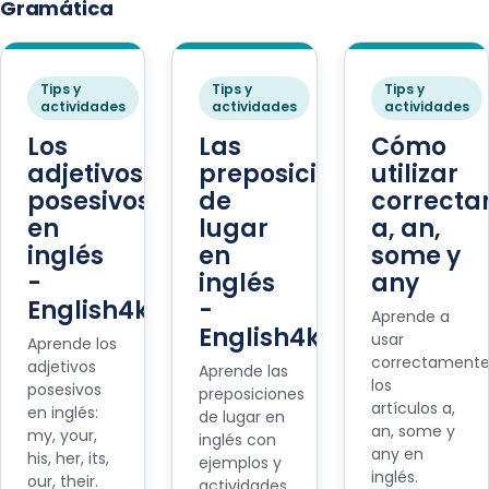
Gramática
Tips y
Tips y
Tips y
actividades
actividades
actividades
Los
Las
Cómo
adjetivos
preposiciones
utilizar
posesivos
de
correct
en
lugar
a, an,
inglés
en
some y
-
inglés
any
English4kids
-
Aprende a
English4kids
usar
Aprende los
correctament
adjetivos
Aprende las
los
posesivos
preposiciones
artículos a,
en inglés:
de lugar en
an, some y
my, your,
inglés con
any en
his, her, its,
ejemplos y
inglés.
our, their.
actividades.