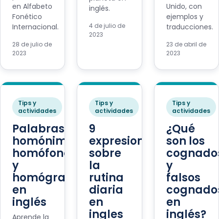
en Alfabeto
Unido, con
inglés.
Fonético
ejemplos y
4 de julio de
Internacional.
traducciones.
2023
28 de julio de
23 de abril de
2023
2023
Tips y
Tips y
Tips y
actividades
actividades
actividades
Palabras
9
¿Qué
homónimas,
expresiones
son los
homófonas
sobre
cognado
y
la
y
homógrafas
rutina
falsos
en
diaria
cognado
inglés
en
en
ingles
inglés?
Aprende la