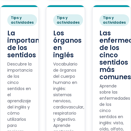
Tips y
Tips y
Tips y
actividades
actividades
actividades
La
Los
Las
importancia
órganos
enferme
de los
en
de los
sentidos
inglés
cinco
sentidos
Descubre la
Vocabulario
más
importancia
de órganos
comunes
de los
del cuerpo
cinco
humano en
Aprende
sentidos en
inglés:
sobre las
el
sistemas
enfermedades
aprendizaje
nervioso,
de los
del inglés y
cardiovascular,
cinco
cómo
respiratorio
sentidos en
utilizarlos
y digestivo.
inglés: vista,
para
Aprende
oído, olfato,