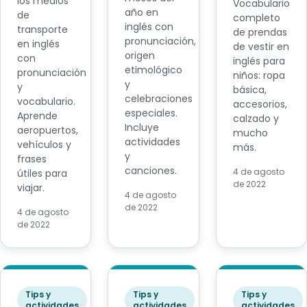
los medios
Vocabulario
año en
de
completo
inglés con
transporte
de prendas
pronunciación,
en inglés
de vestir en
origen
con
inglés para
etimológico
pronunciación
niños: ropa
y
y
básica,
celebraciones
vocabulario.
accesorios,
especiales.
Aprende
calzado y
Incluye
aeropuertos,
mucho
actividades
vehículos y
más.
y
frases
canciones.
4 de agosto
útiles para
de 2022
viajar.
4 de agosto
de 2022
4 de agosto
de 2022
Tips y
Tips y
Tips y
actividades
actividades
actividades