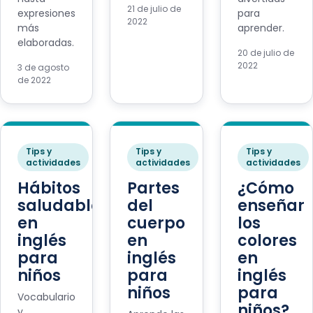
21 de julio de
expresiones
para
2022
más
aprender.
elaboradas.
20 de julio de
2022
3 de agosto
de 2022
Tips y
Tips y
Tips y
actividades
actividades
actividades
Hábitos
Partes
¿Cómo
saludables
del
enseñar
en
cuerpo
los
inglés
en
colores
para
inglés
en
niños
para
inglés
niños
para
Vocabulario
niños?
y