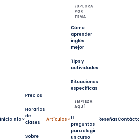
EXPLORA
POR
TEMA
Cómo
aprender
inglés
mejor
Tips y
actividades
Situaciones
específicas
Precios
EMPIEZA
AQUÍ
Horarios
de
11
Inicio
Info
Artículos
Reseñas
Contáct
clases
preguntas
para elegir
Sobre
un curso