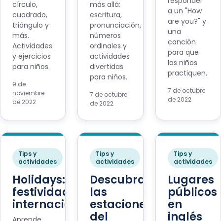
responder
círculo,
más allá:
a un "How
cuadrado,
escritura,
are you?" y
triángulo y
pronunciación,
una
más.
números
canción
Actividades
ordinales y
para que
y ejercicios
actividades
los niños
para niños.
divertidas
practiquen.
para niños.
9 de
7 de octubre
noviembre
7 de octubre
de 2022
de 2022
de 2022
Tips y
Tips y
Tips y
actividades
actividades
actividades
Holidays:
Descubramos
Lugares
festividades
las
públicos
internacionales
estaciones
en
del
inglés
Aprende