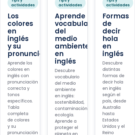
Tips y
Tips y
Tips y
actividades
actividades
actividades
Los
Aprende
Formas
colores
vocabulario
de
en
del
decir
inglés
medio
hola
y su
ambiente
en
pronunciación
en
inglés
inglés
Aprende los
Descubre
colores en
distintas
Descubre
inglés con
formas de
vocabulario
pronunciación
decir hola
del medio
correcta y
en inglés
ambiente
tonos
según el
en inglés:
específicos.
país, desde
sostenibilidad,
Tabla
Australia
contaminación,
completa
hasta
ecología.
de colores
Estados
Aprende a
y su
Unidos y el
proteger el
pronunciación
Reino
planeta en