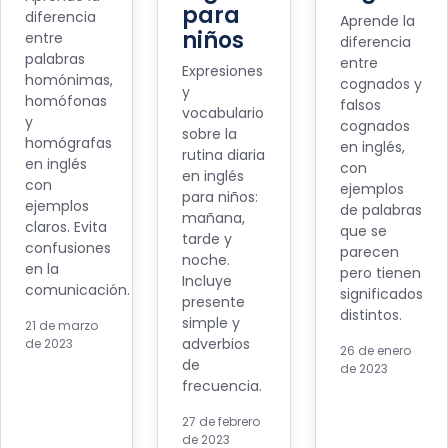
para
diferencia
Aprende la
niños
entre
diferencia
palabras
entre
Expresiones
homónimas,
cognados y
y
homófonas
falsos
vocabulario
y
cognados
sobre la
homógrafas
en inglés,
rutina diaria
en inglés
con
en inglés
con
ejemplos
para niños:
ejemplos
de palabras
mañana,
claros. Evita
que se
tarde y
confusiones
parecen
noche.
en la
pero tienen
Incluye
comunicación.
significados
presente
distintos.
simple y
21 de marzo
adverbios
de 2023
26 de enero
de
de 2023
frecuencia.
27 de febrero
de 2023