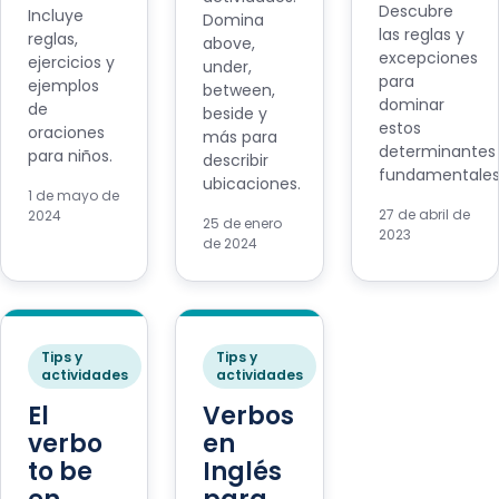
Descubre
Incluye
Domina
las reglas y
reglas,
above,
excepciones
ejercicios y
under,
para
ejemplos
between,
dominar
de
beside y
estos
oraciones
más para
determinantes
para niños.
describir
fundamentales
ubicaciones.
1 de mayo de
27 de abril de
2024
25 de enero
2023
de 2024
Tips y
Tips y
actividades
actividades
El
Verbos
verbo
en
to be
Inglés