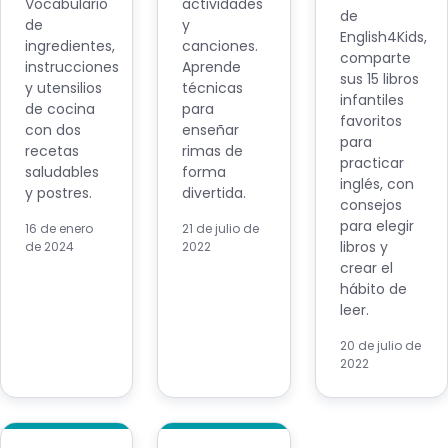
Vocabulario
actividades
de
de
y
English4Kids,
ingredientes,
canciones.
comparte
instrucciones
Aprende
sus 15 libros
y utensilios
técnicas
infantiles
de cocina
para
favoritos
con dos
enseñar
para
recetas
rimas de
practicar
saludables
forma
inglés, con
y postres.
divertida.
consejos
para elegir
16 de enero
21 de julio de
libros y
de 2024
2022
crear el
hábito de
leer.
20 de julio de
2022