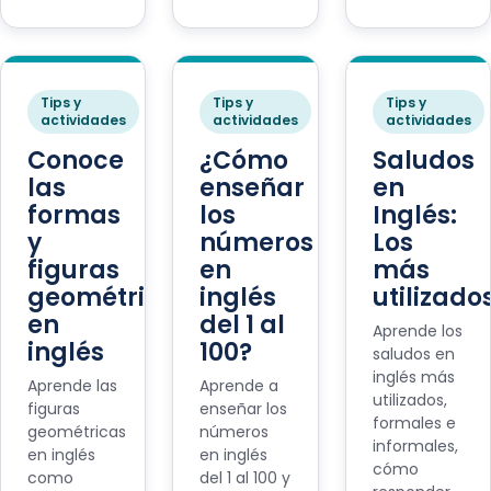
Tips y
Tips y
Tips y
actividades
actividades
actividades
Conoce
¿Cómo
Saludos
las
enseñar
en
formas
los
Inglés:
y
números
Los
figuras
en
más
geométricas
inglés
utilizado
en
del 1 al
Aprende los
inglés
100?
saludos en
inglés más
Aprende las
Aprende a
utilizados,
figuras
enseñar los
formales e
geométricas
números
informales,
en inglés
en inglés
cómo
como
del 1 al 100 y