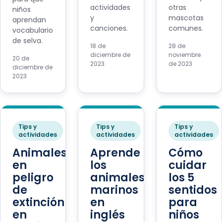
actividades
otras
niños
y
mascotas
aprendan
canciones.
comunes.
vocabulario
de selva.
18 de
28 de
diciembre de
noviembre
20 de
2023
de 2023
diciembre de
2023
Tips y
Tips y
Tips y
actividades
actividades
actividades
Animales
Aprende
Cómo
en
los
cuidar
peligro
animales
los 5
de
marinos
sentidos
extinción
en
para
en
inglés
niños