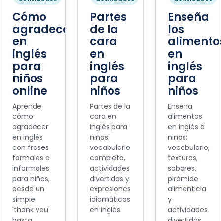
Cómo
Partes
Enseña
agradecer
de la
los
en
cara
alimento
inglés
en
en
para
inglés
inglés
niños
para
para
online
niños
niños
Aprende
Partes de la
Enseña
cómo
cara en
alimentos
agradecer
inglés para
en inglés a
en inglés
niños:
niños:
con frases
vocabulario
vocabulario,
formales e
completo,
texturas,
informales
actividades
sabores,
para niños,
divertidas y
pirámide
desde un
expresiones
alimenticia
simple
idiomáticas
y
'thank you'
en inglés.
actividades
hasta
divertidas