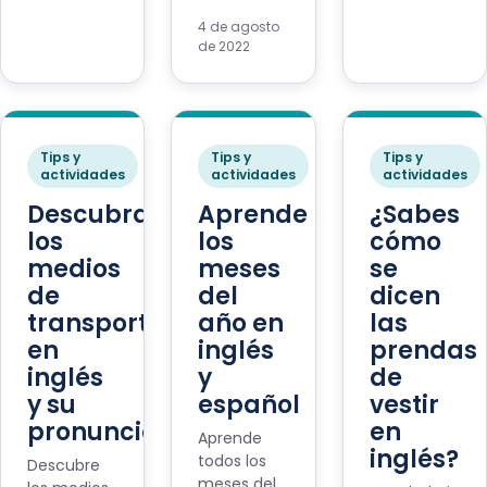
4 de agosto
de 2022
Tips y
Tips y
Tips y
actividades
actividades
actividades
Descubramos
Aprende
¿Sabes
los
los
cómo
medios
meses
se
de
del
dicen
transporte
año en
las
en
inglés
prendas
inglés
y
de
y su
español
vestir
pronunciación
en
Aprende
inglés?
todos los
Descubre
meses del