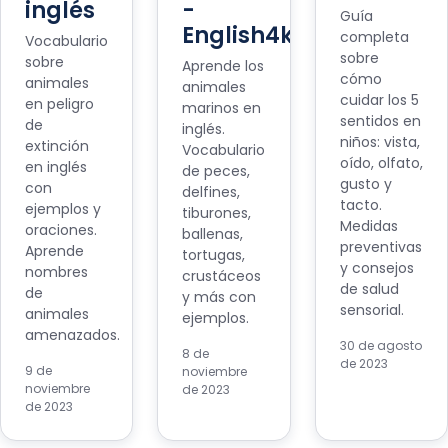
inglés
-
Guía
English4kids
completa
Vocabulario
sobre
sobre
Aprende los
cómo
animales
animales
cuidar los 5
en peligro
marinos en
sentidos en
de
inglés.
niños: vista,
extinción
Vocabulario
oído, olfato,
en inglés
de peces,
gusto y
con
delfines,
tacto.
ejemplos y
tiburones,
Medidas
oraciones.
ballenas,
preventivas
Aprende
tortugas,
y consejos
nombres
crustáceos
de salud
de
y más con
sensorial.
animales
ejemplos.
amenazados.
30 de agosto
8 de
de 2023
9 de
noviembre
noviembre
de 2023
de 2023