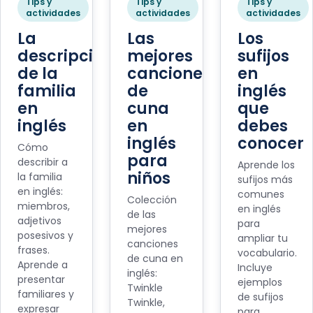
Tips y
Tips y
Tips y
actividades
actividades
actividades
La
Las
Los
descripción
mejores
sufijos
de la
canciones
en
familia
de
inglés
en
cuna
que
inglés
en
debes
inglés
conocer
Cómo
para
describir a
Aprende los
niños
la familia
sufijos más
en inglés:
comunes
Colección
miembros,
en inglés
de las
adjetivos
para
mejores
posesivos y
ampliar tu
canciones
frases.
vocabulario.
de cuna en
Aprende a
Incluye
inglés:
presentar
ejemplos
Twinkle
familiares y
de sufijos
Twinkle,
expresar
para