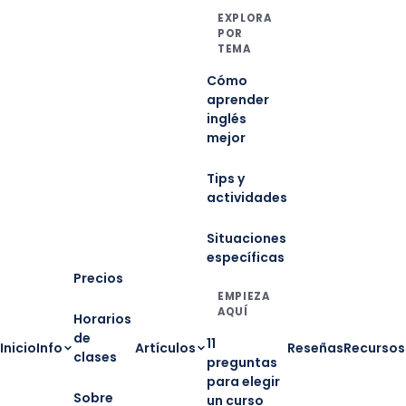
EXPLORA
POR
TEMA
Cómo
aprender
inglés
mejor
Tips y
actividades
Situaciones
específicas
Precios
EMPIEZA
AQUÍ
Horarios
de
11
Inicio
Info
Artículos
Reseñas
Recursos
clases
preguntas
para elegir
Sobre
un curso