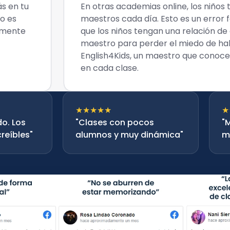
ás en tu
En otras academias online, los niños 
lo es
maestros cada día. Esto es un error f
almente
que los niños tengan una relación de
maestro para perder el miedo de habl
English4Kids, un maestro que conoce 
en cada clase.
★★★★★
★
o. Los
"Clases con pocos
"
reíbles"
alumnos y muy dinámica"
m