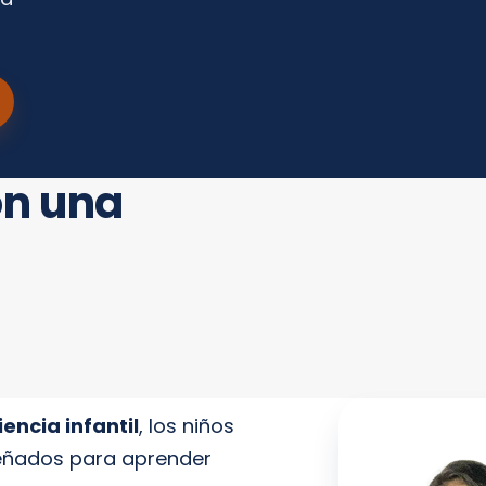
on una
ncia infantil
, los niños
señados para aprender