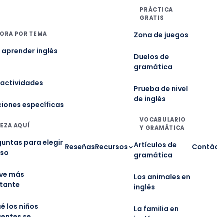
PRÁCTICA
GRATIS
ORA POR TEMA
Zona de juegos
aprender inglés
Duelos de
gramática
 actividades
Prueba de nivel
de inglés
ciones específicas
VOCABULARIO
EZA AQUÍ
Y GRAMÁTICA
guntas para elegir
Artículos de
Reseñas
Recursos
Contá
rso
gramática
ave más
Los animales en
tante
inglés
é los niños
La familia en
gentes se