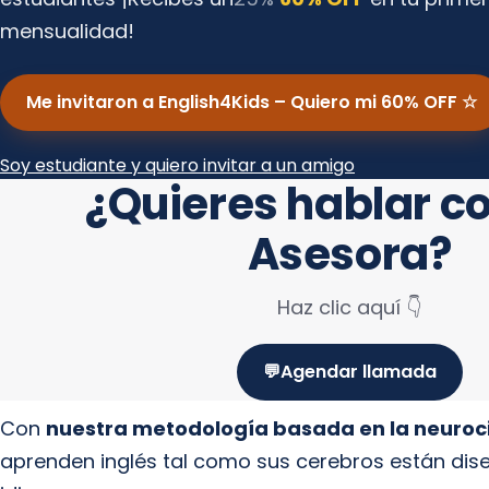
mensualidad!
Me invitaron a English4Kids – Quiero mi 60% OFF ☆
Soy estudiante y quiero invitar a un amigo
¿Quieres hablar c
Asesora?
Haz clic aquí
👇
💬
Agendar llamada
Con
nuestra metodología basada en la neurocie
aprenden inglés tal como sus cerebros están di