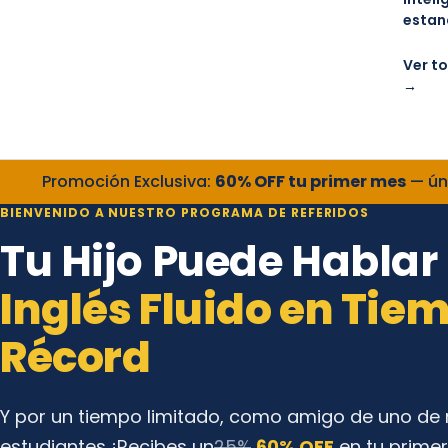
estan
Ver to
→
Promoción Exclusiva:
60% OFF tu primer mes
— ún
BIENVENIDO A NUESTRO PROGRAMA DE REFERIDOS
Tu Hijo Puede Hablar
Inglés Fluido en Tie
Récord
Y por un tiempo limitado, como amigo de uno de 
estudiantes ¡Recibes un
25%
60% OFF
en tu prime