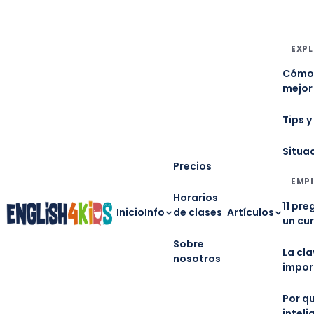
EXPL
Cómo 
mejor
Tips y
Situa
Precios
EMPI
Horarios
11 pre
Inicio
Info
de clases
Artículos
un cu
Sobre
La cl
nosotros
impor
Por qu
inteli