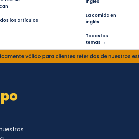
inglés
can
La comida en
dos los artículos
inglés
Todos los
temas →
icamente válido para clientes referidos de nuestros es
mpo
nuestros
ra