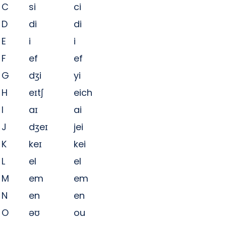
C
si
ci
D
di
di
E
i
i
F
ef
ef
G
dʒi
yi
H
eɪtʃ
eich
I
aɪ
ai
J
dʒeɪ
jei
K
keɪ
kei
L
el
el
M
em
em
N
en
en
O
əʊ
ou