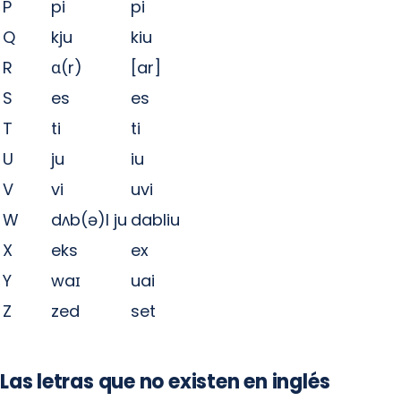
P
pi
pi
Q
kju
kiu
R
ɑ(r)
[ar]
S
es
es
T
ti
ti
U
ju
iu
V
vi
uvi
W
dʌb(ə)l ju
dabliu
X
eks
ex
Y
waɪ
uai
Z
zed
set
Las letras que no existen en inglés