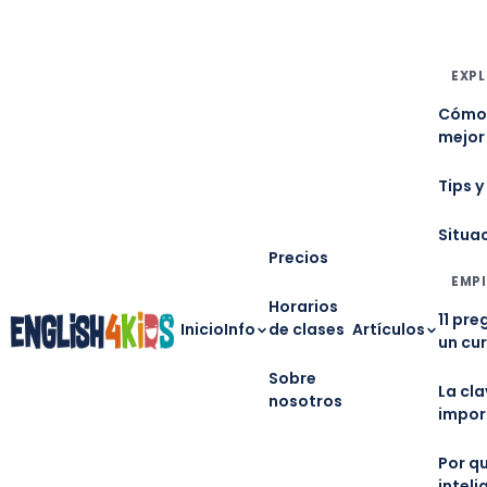
EXPL
Cómo 
mejor
Tips y
Situa
Precios
EMPI
Horarios
11 pre
Inicio
Info
de clases
Artículos
un cu
Sobre
La cl
nosotros
impor
Por qu
inteli