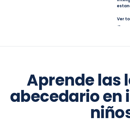
estan
Ver to
→
Aprende las l
abecedario en 
niño