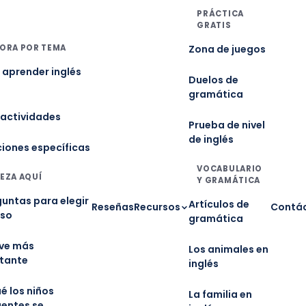
PRÁCTICA
GRATIS
ORA POR TEMA
Zona de juegos
aprender inglés
Duelos de
gramática
 actividades
Prueba de nivel
de inglés
ciones específicas
VOCABULARIO
EZA AQUÍ
Y GRAMÁTICA
guntas para elegir
Artículos de
Reseñas
Recursos
Contá
rso
gramática
ave más
Los animales en
tante
inglés
é los niños
La familia en
gentes se