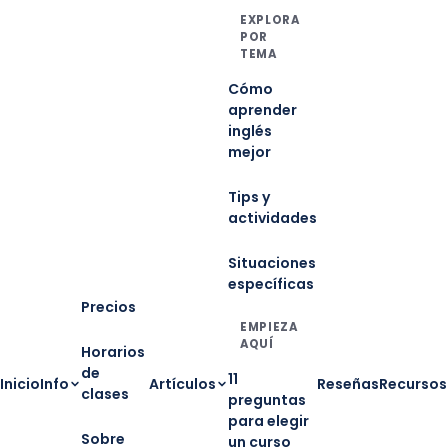
EXPLORA
POR
TEMA
Cómo
aprender
inglés
mejor
Tips y
actividades
Situaciones
específicas
Precios
EMPIEZA
AQUÍ
Horarios
de
11
Inicio
Info
Artículos
Reseñas
Recursos
clases
preguntas
para elegir
Sobre
un curso