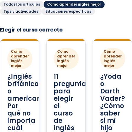
Todos los artículos
Cómo aprender inglés mejor
Tips y actividades
Situaciones específicas
Elegir el curso correcto
Cómo
Cómo
Cómo
aprender
aprender
aprender
inglés
inglés
inglés
mejor
mejor
mejor
¿Inglés
11
¿Yoda
británico
preguntas
o
o
para
Darth
americano?
elegir
Vader?
Por
el
¿Cómo
qué no
curso
saber
importa
de
si mi
cuál
inglés
hijo