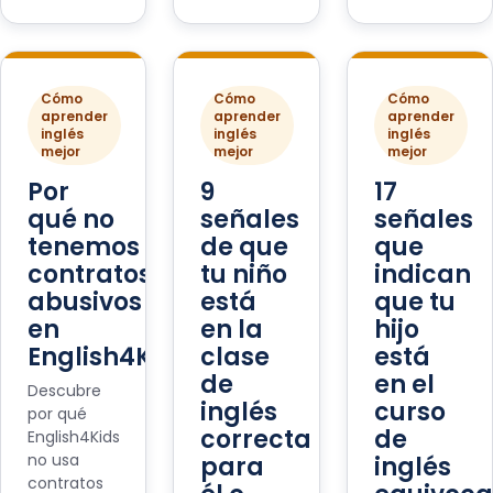
Cómo
Cómo
Cómo
aprender
aprender
aprender
inglés
inglés
inglés
mejor
mejor
mejor
Por
9
17
qué no
señales
señales
tenemos
de que
que
contratos
tu niño
indican
abusivos
está
que tu
en
en la
hijo
English4Kids
clase
está
de
en el
Descubre
inglés
curso
por qué
correcta
de
English4Kids
no usa
para
inglés
contratos