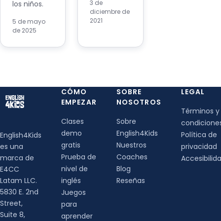
3 de
los niños.
diciembre de
2021
5 de mayo
de 2025
CÓMO
SOBRE
LEGAL
EMPEZAR
NOSOTROS
Términos y
Clases
Sobre
condicione
demo
English4Kids
Política de
English4Kids
gratis
Nuestros
es una
privacidad
Prueba de
Coaches
marca de
Accesibilid
nivel de
Blog
E4CC
Latam LLC.
inglés
Reseñas
5830 E. 2nd
Juegos
Street,
para
Suite 8,
aprender