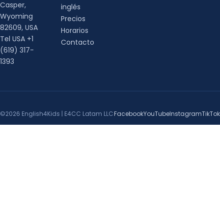
Casper,
inglés
Wyoming
Precios
82609, USA
Horarios
Tel USA +1
Contacto
(619) 317-
1393
©2026 English4Kids | E4CC Latam LLC
Facebook
YouTube
Instagram
TikTok