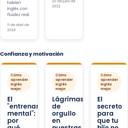
20 de julio de
hablen
2022
inglés con
fluidez real.
11 de abril de
2024
Confianza y motivación
Cómo
Cómo
Cómo
aprender
aprender
aprender
inglés
inglés
inglés
mejor
mejor
mejor
El
Lágrimas
El
"entrenamiento
de
secreto
mental":
orgullo
para
por
en
que tu
qué
nuestras
hijo no