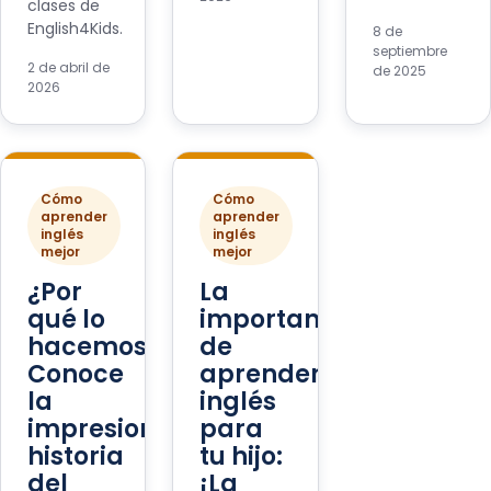
clases de
English4Kids.
8 de
septiembre
2 de abril de
de 2025
2026
Cómo
Cómo
aprender
aprender
inglés
inglés
mejor
mejor
¿Por
La
qué lo
importancia
hacemos?
de
Conoce
aprender
la
inglés
impresionante
para
historia
tu hijo:
del
¡La