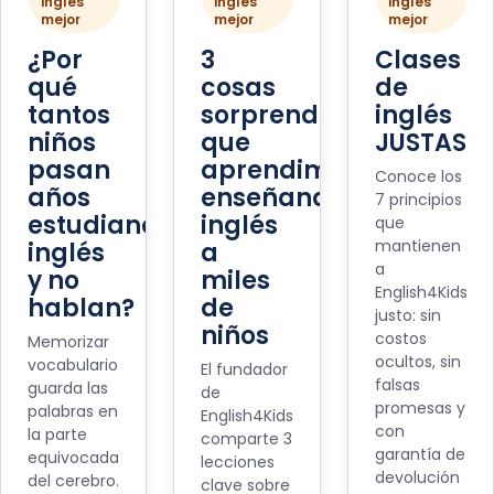
inglés
inglés
inglés
mejor
mejor
mejor
¿Por
3
Clases
qué
cosas
de
tantos
sorprendentes
inglés
niños
que
JUSTAS
pasan
aprendimos
Conoce los
años
enseñando
7 principios
estudiando
inglés
que
mantienen
inglés
a
a
y no
miles
English4Kids
hablan?
de
justo: sin
niños
costos
Memorizar
ocultos, sin
vocabulario
El fundador
falsas
guarda las
de
promesas y
palabras en
English4Kids
con
la parte
comparte 3
garantía de
equivocada
lecciones
devolución
del cerebro.
clave sobre