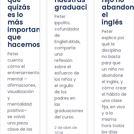
quizás
graduaciones
abandon
es lo
el
Peter
más
inglés
Ippolito,
importante
cofundador
Peter
de
que
explica por
English4Kids,
hacemos
qué la
comparte
disciplina
Peter
una
no basta
cuenta
reflexión
para que
cómo el
sobre el
un niño no
entrenamiento
esfuerzo de
abandone
mental —
los niños y
el inglés, y
afirmaciones,
el orgullo
cómo crear
visualización
de los
el hábito de
y
padres en
una clase
mentalidad
las
fija, en vivo
positiva—
graduaciones
y a la
se volvió
del curso.
misma
una pieza
hora todos
2 de abril de
clave de las
los días.
2026