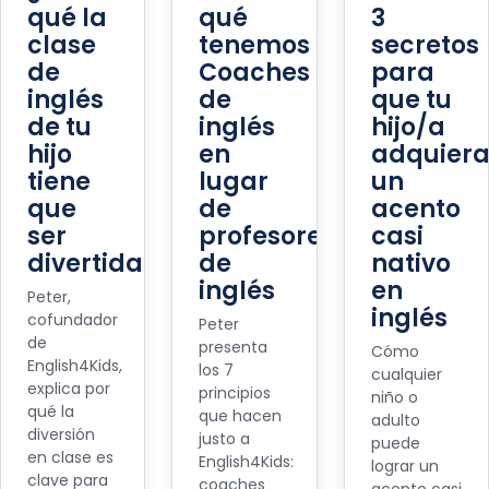
qué la
qué
3
clase
tenemos
secretos
de
Coaches
para
inglés
de
que tu
de tu
inglés
hijo/a
hijo
en
adquier
tiene
lugar
un
que
de
acento
ser
profesores
casi
divertida?
de
nativo
inglés
en
Peter,
inglés
cofundador
Peter
de
presenta
Cómo
English4Kids,
los 7
cualquier
explica por
principios
niño o
qué la
que hacen
adulto
diversión
justo a
puede
en clase es
English4Kids:
lograr un
clave para
coaches