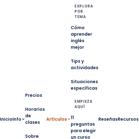
EXPLORA
POR
TEMA
Cómo
aprender
inglés
mejor
Tips y
actividades
Situaciones
específicas
Precios
EMPIEZA
AQUÍ
Horarios
de
11
Inicio
Info
Artículos
Reseñas
Recursos
clases
preguntas
para elegir
Sobre
un curso