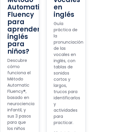
Automatic
en
Fluency
inglés
para
Guía
aprender
práctica de
inglés
la
pronunciación
para
de las
niños?
vocales en
Descubre
inglés, con
cómo
tablas de
funciona el
sonidos
Método
cortos y
Automatic
largos,
Fluency®,
trucos para
basado en
identificarlos
neurociencia
y
infantil, y
actividades
sus 3 pasos
para
para que
practicar.
los niños