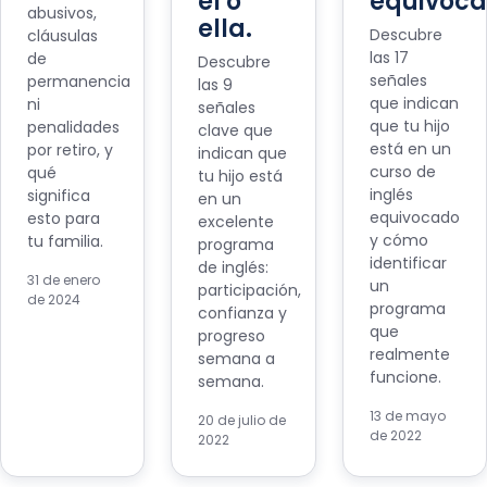
él o
equivoca
abusivos,
ella.
Descubre
cláusulas
las 17
de
Descubre
señales
permanencia
las 9
que indican
ni
señales
que tu hijo
penalidades
clave que
está en un
por retiro, y
indican que
curso de
qué
tu hijo está
inglés
significa
en un
equivocado
esto para
excelente
y cómo
tu familia.
programa
identificar
de inglés:
31 de enero
un
participación,
de 2024
programa
confianza y
que
progreso
realmente
semana a
funcione.
semana.
13 de mayo
20 de julio de
de 2022
2022