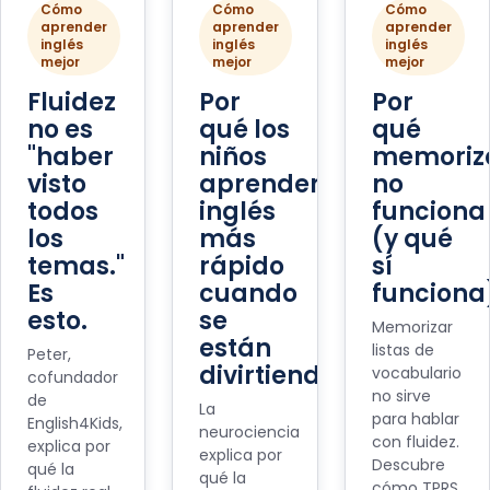
Cómo
Cómo
Cómo
aprender
aprender
aprender
inglés
inglés
inglés
mejor
mejor
mejor
Fluidez
Por
Por
no es
qué los
qué
"haber
niños
memoriz
visto
aprenden
no
todos
inglés
funciona
los
más
(y qué
temas."
rápido
sí
Es
cuando
funciona
esto.
se
Memorizar
están
listas de
Peter,
divirtiendo
vocabulario
cofundador
no sirve
de
La
para hablar
English4Kids,
neurociencia
con fluidez.
explica por
explica por
Descubre
qué la
qué la
cómo TPRS,