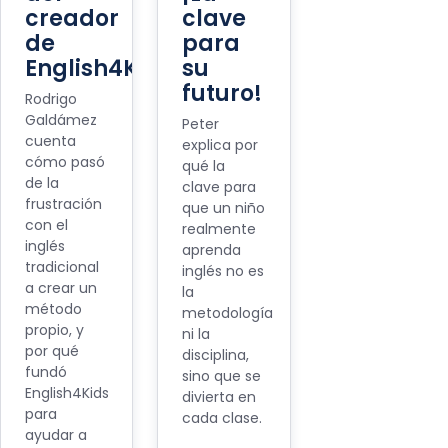
creador
clave
de
para
English4Kids
su
futuro!
Rodrigo
Galdámez
Peter
cuenta
explica por
cómo pasó
qué la
de la
clave para
frustración
que un niño
con el
realmente
inglés
aprenda
tradicional
inglés no es
a crear un
la
método
metodología
propio, y
ni la
por qué
disciplina,
fundó
sino que se
English4Kids
divierta en
para
cada clase.
ayudar a