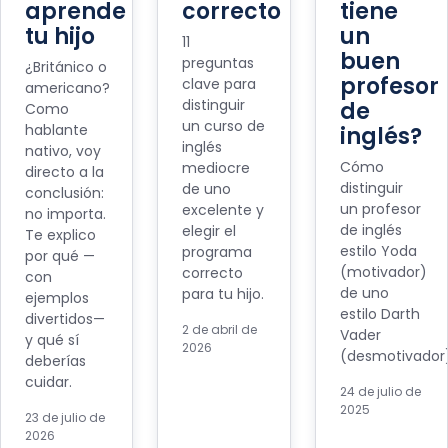
aprende
correcto
tiene
tu hijo
un
11
buen
preguntas
¿Británico o
profesor
clave para
americano?
distinguir
de
Como
un curso de
hablante
inglés?
inglés
nativo, voy
Cómo
mediocre
directo a la
distinguir
de uno
conclusión:
un profesor
excelente y
no importa.
de inglés
elegir el
Te explico
estilo Yoda
programa
por qué —
(motivador)
correcto
con
de uno
para tu hijo.
ejemplos
estilo Darth
divertidos—
2 de abril de
Vader
y qué sí
2026
(desmotivador)
deberías
cuidar.
24 de julio de
2025
23 de julio de
2026