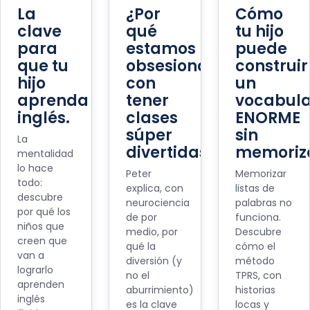
La
¿Por
Cómo
clave
qué
tu hijo
para
estamos
puede
que tu
obsesionados
construir
hijo
con
un
aprenda
tener
vocabula
inglés.
clases
ENORME
súper
sin
La
divertidas?
memoriz
mentalidad
lo hace
Peter
Memorizar
todo:
explica, con
listas de
descubre
neurociencia
palabras no
por qué los
de por
funciona.
niños que
medio, por
Descubre
creen que
qué la
cómo el
van a
diversión (y
método
lograrlo
no el
TPRS, con
aprenden
aburrimiento)
historias
inglés
es la clave
locas y