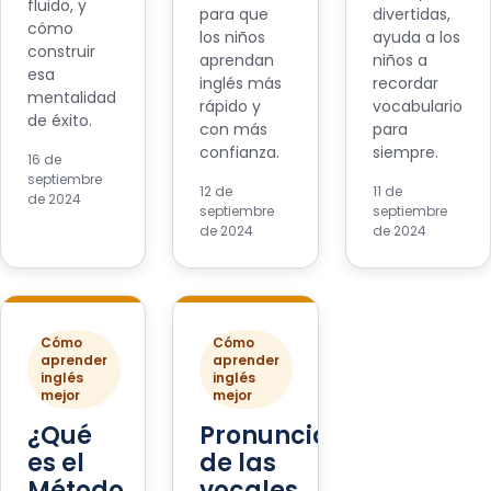
fluido, y
para que
divertidas,
cómo
los niños
ayuda a los
construir
aprendan
niños a
esa
inglés más
recordar
mentalidad
rápido y
vocabulario
de éxito.
con más
para
confianza.
siempre.
16 de
septiembre
12 de
11 de
de 2024
septiembre
septiembre
de 2024
de 2024
Cómo
Cómo
aprender
aprender
inglés
inglés
mejor
mejor
¿Qué
Pronunciación
es el
de las
Método
vocales