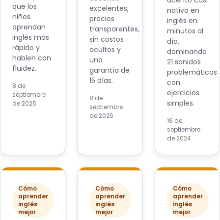
acento casi
que los
excelentes,
nativo en
niños
precios
inglés en
aprendan
transparentes,
minutos al
inglés más
sin costos
día,
rápido y
ocultos y
dominando
hablen con
una
21 sonidos
fluidez.
garantía de
problemáticos
15 días.
con
8 de
ejercicios
septiembre
8 de
simples.
de 2025
septiembre
de 2025
16 de
septiembre
de 2024
Cómo
Cómo
Cómo
aprender
aprender
aprender
inglés
inglés
inglés
mejor
mejor
mejor