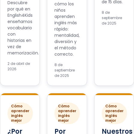
de 15 días.
Descubre
cómo los
por qué en
niños
8 de
English4Kids
aprenden
septiembre
enseñamos
inglés más
de 2025
vocabulario
rápido:
con
mentalidad,
historias en
diversión y
vez de
el método
memorización.
correcto.
2 de abril de
8 de
2026
septiembre
de 2025
Cómo
Cómo
Cómo
aprender
aprender
aprender
inglés
inglés
inglés
mejor
mejor
mejor
¿Por
Por
Nuestros