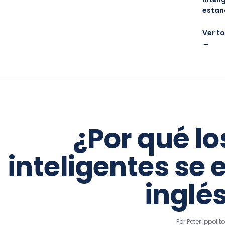
estan
Ver to
→
¿Por qué lo
inteligentes se
inglé
Por Peter Ippoli