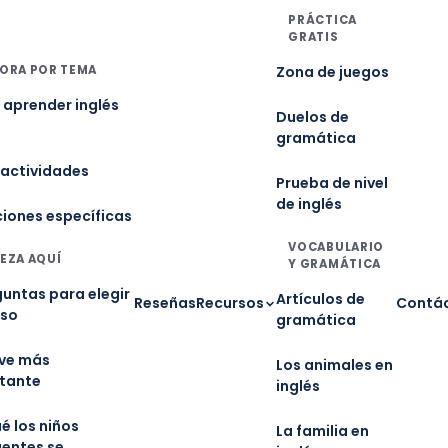
PRÁCTICA
GRATIS
ORA POR TEMA
Zona de juegos
aprender inglés
Duelos de
gramática
 actividades
Prueba de nivel
de inglés
ciones específicas
VOCABULARIO
EZA AQUÍ
Y GRAMÁTICA
guntas para elegir
Artículos de
Reseñas
Recursos
Contá
rso
gramática
ave más
Los animales en
tante
inglés
é los niños
La familia en
gentes se