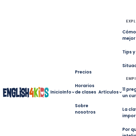
EXPL
Cómo 
mejor
Tips y
Situa
Precios
EMPI
Horarios
11 pre
Inicio
Info
de clases
Artículos
un cu
Sobre
La cl
nosotros
impor
Por qu
inteli