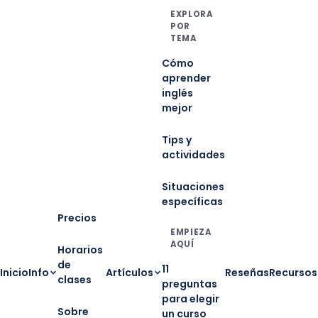
EXPLORA
POR
TEMA
Cómo
aprender
inglés
mejor
Tips y
actividades
Situaciones
específicas
Precios
EMPIEZA
AQUÍ
Horarios
de
11
Inicio
Info
Artículos
Reseñas
Recursos
clases
preguntas
para elegir
Sobre
un curso