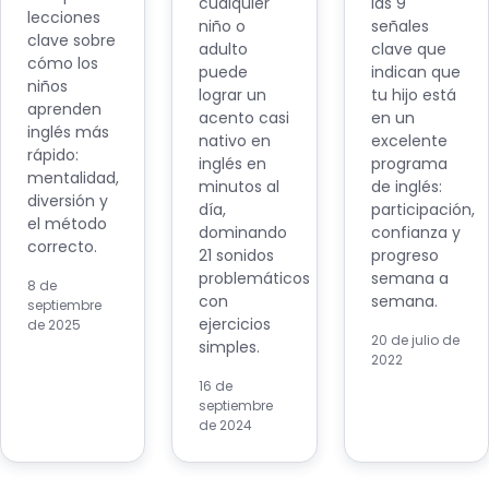
cualquier
las 9
lecciones
niño o
señales
clave sobre
adulto
clave que
cómo los
puede
indican que
niños
lograr un
tu hijo está
aprenden
acento casi
en un
inglés más
nativo en
excelente
rápido:
inglés en
programa
mentalidad,
minutos al
de inglés:
diversión y
día,
participación,
el método
dominando
confianza y
correcto.
21 sonidos
progreso
problemáticos
semana a
8 de
con
semana.
septiembre
ejercicios
de 2025
20 de julio de
simples.
2022
16 de
septiembre
de 2024