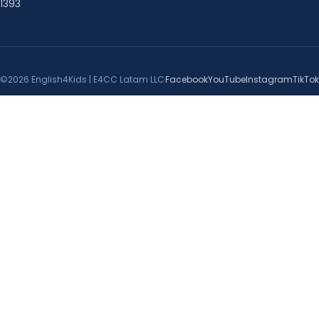
1393
©2026 English4Kids | E4CC Latam LLC
Facebook
YouTube
Instagram
TikTok