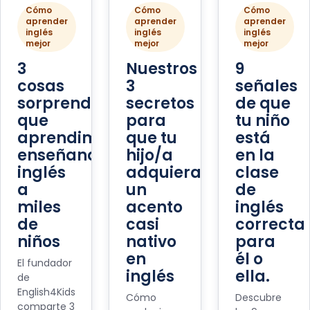
Cómo
Cómo
Cómo
aprender
aprender
aprender
inglés
inglés
inglés
mejor
mejor
mejor
3
Nuestros
9
cosas
3
señales
sorprendentes
secretos
de que
que
para
tu niño
aprendimos
que tu
está
enseñando
hijo/a
en la
inglés
adquiera
clase
a
un
de
miles
acento
inglés
de
casi
correcta
niños
nativo
para
en
él o
El fundador
inglés
ella.
de
English4Kids
Cómo
Descubre
comparte 3