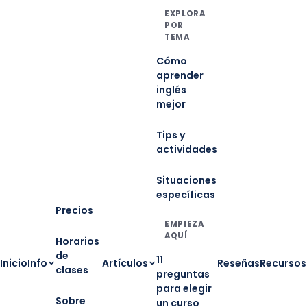
EXPLORA
POR
TEMA
Cómo
aprender
inglés
mejor
Tips y
actividades
Situaciones
específicas
Precios
EMPIEZA
AQUÍ
Horarios
de
11
Inicio
Info
Artículos
Reseñas
Recursos
clases
preguntas
para elegir
Sobre
un curso