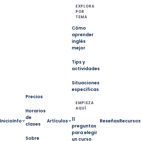
EXPLORA
POR
TEMA
Cómo
aprender
inglés
mejor
Tips y
actividades
Situaciones
específicas
Precios
EMPIEZA
AQUÍ
Horarios
de
11
Inicio
Info
Artículos
Reseñas
Recursos
clases
preguntas
para elegir
Sobre
un curso