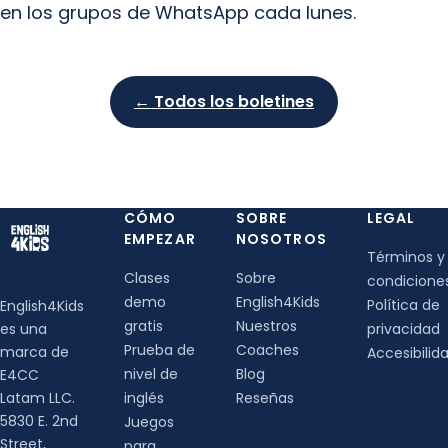
en los grupos de WhatsApp cada lunes.
← Todos los boletines
CÓMO
SOBRE
LEGAL
EMPEZAR
NOSOTROS
Términos y
Clases
Sobre
condicione
demo
English4Kids
Política de
English4Kids
gratis
Nuestros
es una
privacidad
Prueba de
Coaches
marca de
Accesibilid
nivel de
Blog
E4CC
Latam LLC.
inglés
Reseñas
5830 E. 2nd
Juegos
Street,
para