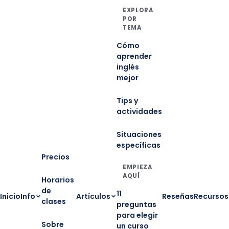
EXPLORA
POR
TEMA
Cómo
aprender
inglés
mejor
Tips y
actividades
Situaciones
específicas
Precios
EMPIEZA
AQUÍ
Horarios
de
11
Inicio
Info
Artículos
Reseñas
Recursos
clases
preguntas
para elegir
Sobre
un curso