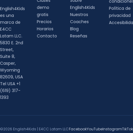
Clases
Sobre
condicione
demo
English4Kids
Política de
English4Kids
gratis
Nuestros
es una
privacidad
Precios
Coaches
marca de
Accesibilid
Horarios
Blog
E4CC
Latam LLC.
Contacto
Reseñas
5830 E. 2nd
Street,
Suite 8,
Casper,
Wyoming
82609, USA
Tel USA +1
(619) 317-
1393
©2026 English4Kids | E4CC Latam LLC
Facebook
YouTube
Instagram
TikTok