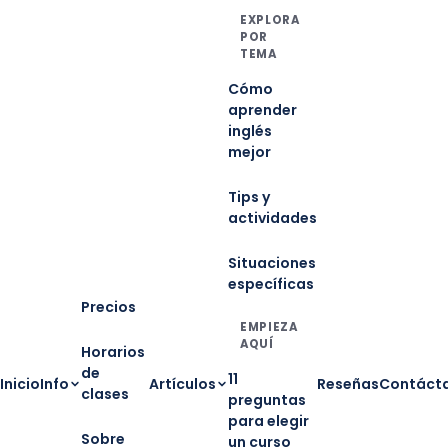
EXPLORA
POR
TEMA
Cómo
aprender
inglés
mejor
Tips y
actividades
Situaciones
específicas
Precios
EMPIEZA
AQUÍ
Horarios
de
11
Inicio
Info
Artículos
Reseñas
Contáct
clases
preguntas
para elegir
Sobre
un curso