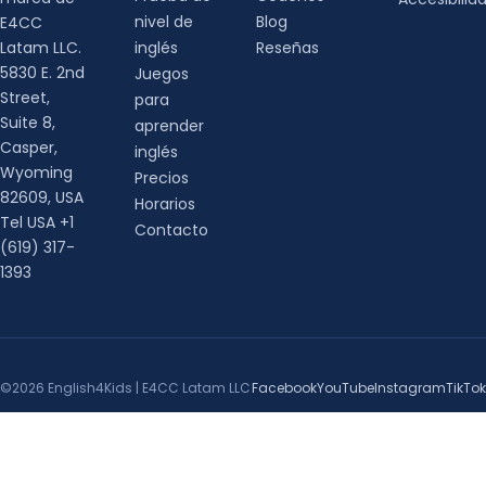
nivel de
Blog
E4CC
Latam LLC.
inglés
Reseñas
5830 E. 2nd
Juegos
Street,
para
Suite 8,
aprender
Casper,
inglés
Wyoming
Precios
82609, USA
Horarios
Tel USA +1
Contacto
(619) 317-
1393
©2026 English4Kids | E4CC Latam LLC
Facebook
YouTube
Instagram
TikTok