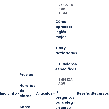
EXPLORA
POR
TEMA
Cómo
aprender
inglés
mejor
Tips y
actividades
Situaciones
específicas
Precios
EMPIEZA
AQUÍ
Horarios
de
11
Inicio
Info
Artículos
Reseñas
Recursos
clases
preguntas
para elegir
Sobre
un curso