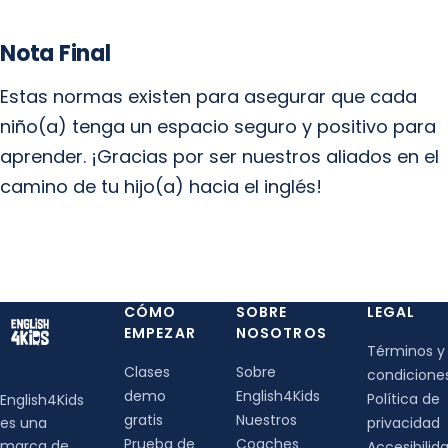
Nota Final
Estas normas existen para asegurar que cada
niño(a) tenga un espacio seguro y positivo para
aprender. ¡Gracias por ser nuestros aliados en el
camino de tu hijo(a) hacia el inglés!
CÓMO
SOBRE
LEGAL
EMPEZAR
NOSOTROS
Términos y
Clases
Sobre
condicione
demo
English4Kids
Política de
English4Kids
gratis
Nuestros
es una
privacidad
Prueba de
Coaches
marca de
Accesibilid