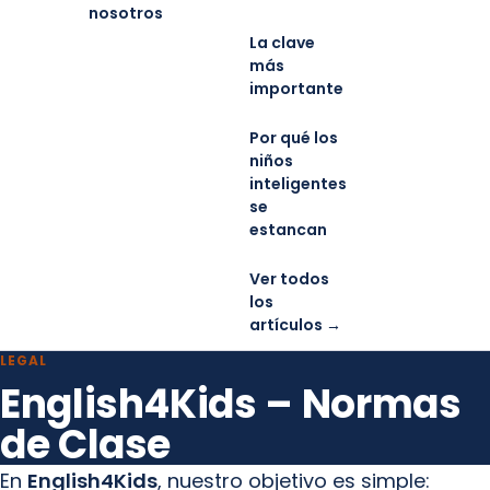
nosotros
La clave
más
importante
Por qué los
niños
inteligentes
se
estancan
Ver todos
los
artículos →
LEGAL
English4Kids – Normas
de Clase
En
English4Kids
, nuestro objetivo es simple: