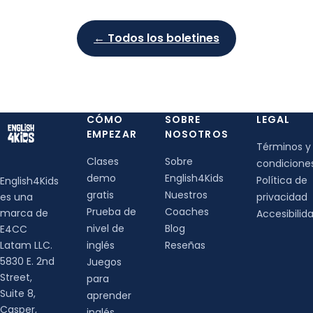
← Todos los boletines
CÓMO
SOBRE
LEGAL
EMPEZAR
NOSOTROS
Términos y
Clases
Sobre
condicione
demo
English4Kids
Política de
English4Kids
gratis
Nuestros
es una
privacidad
Prueba de
Coaches
marca de
Accesibilid
nivel de
Blog
E4CC
Latam LLC.
inglés
Reseñas
5830 E. 2nd
Juegos
Street,
para
Suite 8,
aprender
Casper,
inglés