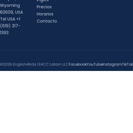
Wyoming
Precios
82609, USA
Horarios
Tel USA +1
Contacto
(619) 317-
1393
©2026 English4Kids | E4CC Latam LLC
Facebook
YouTube
Instagram
TikTok