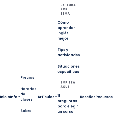
EXPLORA
POR
TEMA
Cómo
aprender
inglés
mejor
Tips y
actividades
Situaciones
específicas
Precios
EMPIEZA
AQUÍ
Horarios
de
11
Inicio
Info
Artículos
Reseñas
Recursos
clases
preguntas
para elegir
Sobre
un curso