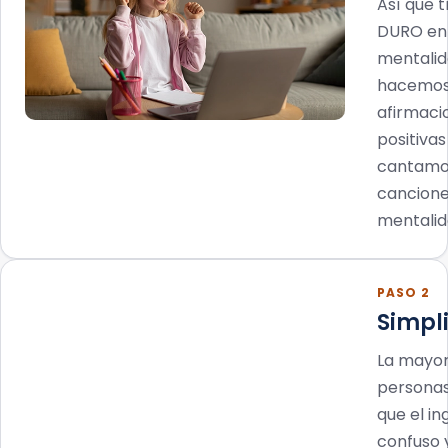
Así que 
DURO en 
mentalid
hacemo
afirmaci
positivas
cantamo
cancione
mentalid
PASO 2
Simpl
La mayor
personas
que el in
confuso 