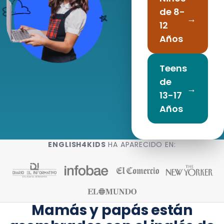
de 8-
→
12
Años
Teens
de
→
13-17
Años
ENGLISH4KIDS
HA APARECIDO EN:
Mamás y papás están