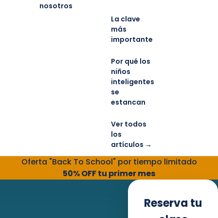
nosotros
La clave
más
importante
Por qué los
niños
inteligentes
se
estancan
Ver todos
los
artículos →
Oferta "Back To School" por tiempo limitado
50% OFF tu primer mes
Reserva tu