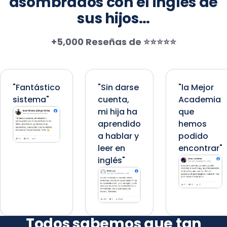
asombrados con el inglés de
sus hijos…
+5,000 Reseñas de
⭐⭐⭐⭐⭐
"Fantástico
"Sin darse
"la Mejor
sistema"
cuenta,
Academia
mi hija ha
que
aprendido
hemos
a hablar y
podido
leer en
encontrar"
inglés"
Todos sabemos que tan