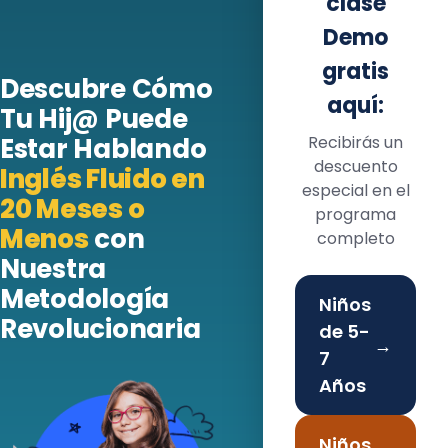
clase
Demo
gratis
Descubre Cómo
aquí:
Tu Hij@ Puede
Recibirás un
Estar Hablando
descuento
Inglés Fluido en
especial en el
20 Meses o
programa
Menos
con
completo
Nuestra
Metodología
Niños
Revolucionaria
de 5-
→
7
Años
Niños