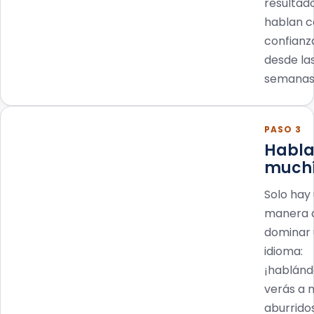
resultad
hablan c
confianza
desde la
semanas
PASO 3
Habl
much
Solo hay
manera 
dominar
idioma:
¡hablánd
verás a 
aburrido