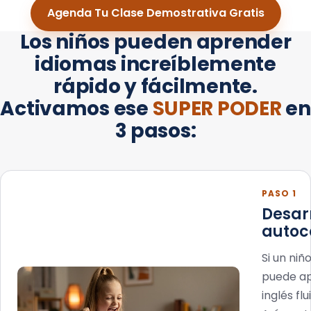
Agenda Tu Clase Demostrativa Gratis
Los niños pueden aprender
idiomas increíblemente
rápido y fácilmente.
Activamos ese
SUPER PODER
en
3 pasos:
PASO 1
Desar
autoc
Si un niñ
puede a
inglés flu