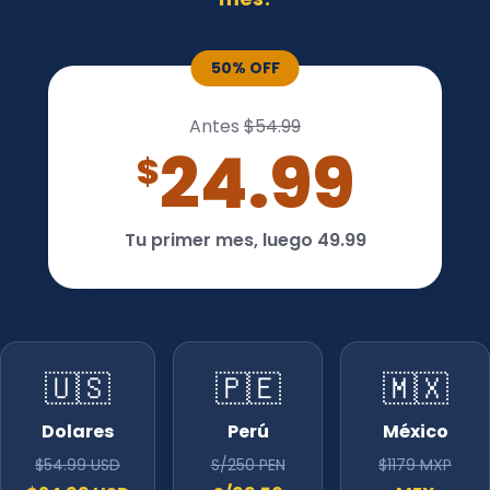
50% OFF
Antes
$54.99
24.99
$
Tu primer mes, luego 49.99
🇺🇸
🇵🇪
🇲🇽
Dolares
Perú
México
$54.99 USD
S/250 PEN
$1179 MXP