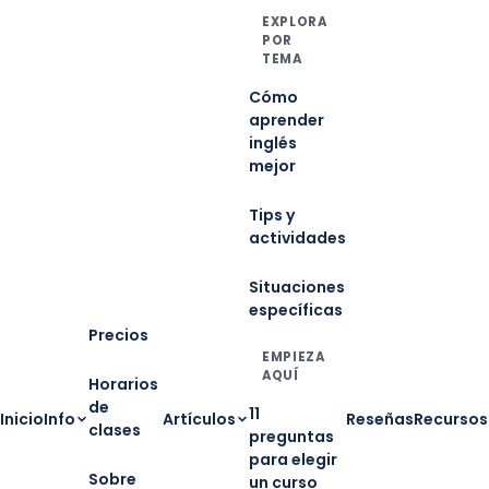
EXPLORA
POR
TEMA
Cómo
aprender
inglés
mejor
Tips y
actividades
Situaciones
específicas
Precios
EMPIEZA
AQUÍ
Horarios
de
11
Inicio
Info
Artículos
Reseñas
Recursos
clases
preguntas
para elegir
Sobre
un curso