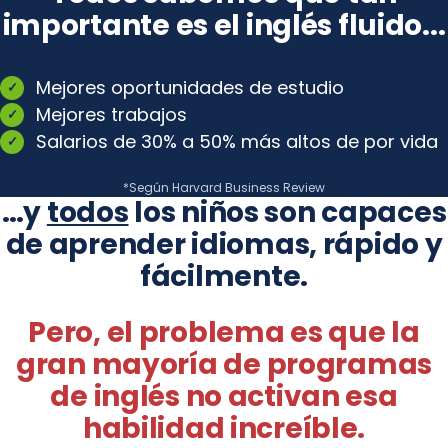
importante es el inglés fluido...
Mejores oportunidades de estudio
Mejores trabajos
Salarios de 30% a 50% más altos de por vida
*Según Harvard Business Review
…y
todos
los niños son capaces
de aprender idiomas, rápido y
fácilmente.
Pero, el problema es que la
gran mayoría de programas
de inglés no activan esa
habilidad increíble.