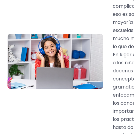
complica
eso es so
mayoría 
escuelas
mucho má
lo que de
En lugar
a los niñ
docenas
concept
gramatic
enfocamo
los conc
importan
los prac
hasta do