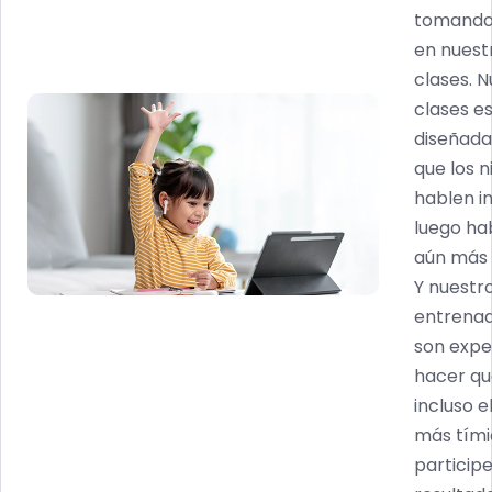
tomando
en nuest
clases. 
clases e
diseñada
que los n
hablen ing
luego ha
aún más 
Y nuestr
entrena
son expe
hacer q
incluso e
más tím
participe