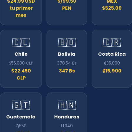
$24.99 USD
S/99.50
MEX
tu primer
PEN
$525.00
mes
🇨🇱
🇧🇴
🇨🇷
Chile
Bolivia
Costa Rica
$55.000 CLP
378.54 Bs
₡35.000
$22.450
347 Bs
₡15,900
CLP
🇬🇹
🇭🇳
Guatemala
Honduras
Q550
L1,340