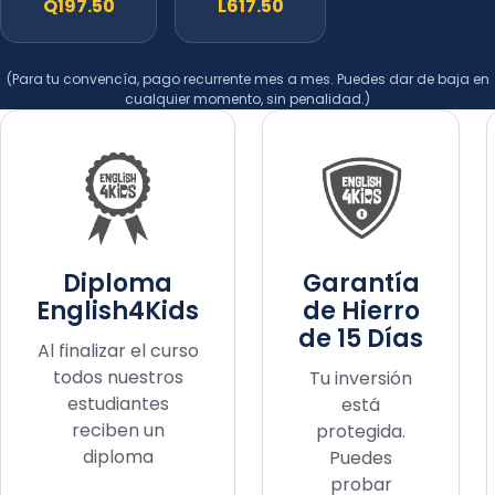
Q197.50
L617.50
(Para tu convencía, pago recurrente mes a mes. Puedes dar de baja en
cualquier momento, sin penalidad.)
Diploma
Garantía
English4Kids
de Hierro
de 15 Días
Al finalizar el curso
todos nuestros
Tu inversión
estudiantes
está
reciben un
protegida.
diploma
Puedes
probar